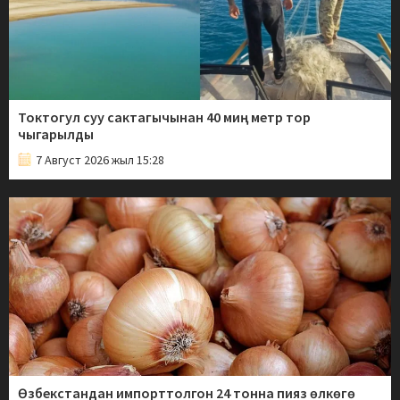
Токтогул суу сактагычынан 40 миң метр тор
чыгарылды
7 Август 2026 жыл 15:28
Өзбекстандан импорттолгон 24 тонна пияз өлкөгө