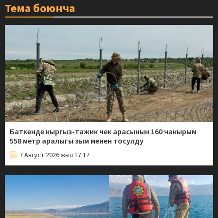
Тема боюнча
Баткенде кыргыз-тажик чек арасынын 160 чакырым
558 метр аралыгы зым менен тосулду
7 Август 2026 жыл 17:17