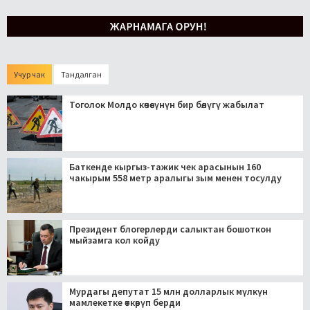
Учур чак
Тандалган
Тоголок Молдо көчөсүнүн бир бөлүгү жабылат
Баткенде кыргыз-тажик чек арасынын 160
чакырым 558 метр аралыгы зым менен тосулду
Президент блогерлерди салыктан бошоткон
мыйзамга кол койду
Мурдагы депутат 15 млн долларлык мүлкүн
мамлекетке өткөрүп берди