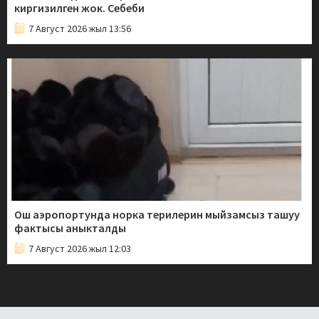
киргизилген жок. Себеби
7 Август 2026 жыл 13:56
Ош аэропортунда норка терилерин мыйзамсыз ташуу
фактысы аныкталды
7 Август 2026 жыл 12:03