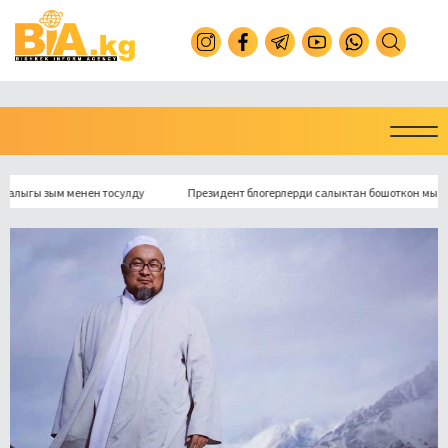
ы зым менен тосулду
Президент блогерлерди салыктан бошоткон мыйзамга к