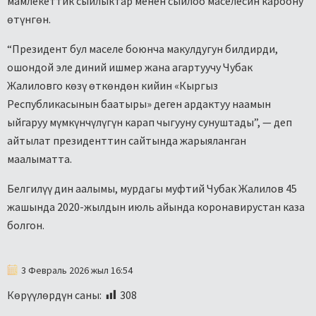
мамлекеттик сыйлыктар менен сыйлоо маселесин кароону
өтүнгөн.
“Президент бул маселе боюнча макулдугун билдирди,
ошондой эле диний ишмер жана агартуучу Чубак
Жалиловго көзү өткөндөн кийин «Кыргыз
Республикасынын баатыры» деген ардактуу наамын
ыйгаруу мүмкүнчүлүгүн карап чыгууну сунуштады”, — деп
айтылат президенттин сайтында жарыяланган
маалыматта.
Белгилүү дин аалымы, мурдагы муфтий Чубак Жалилов 45
жашында 2020-жылдын июль айында коронавирустан каза
болгон.
3 Февраль 2026 жыл 16:54
Көрүүлөрдүн саны:
308