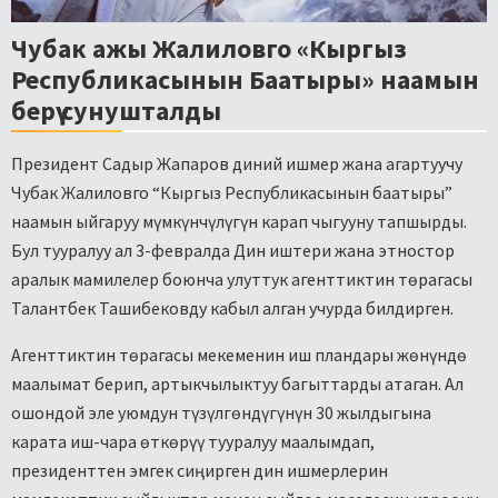
Чубак ажы Жалиловго «Кыргыз
Республикасынын Баатыры» наамын
берүү сунушталды
Президент Садыр Жапаров диний ишмер жана агартуучу
Чубак Жалиловго “Кыргыз Республикасынын баатыры”
наамын ыйгаруу мүмкүнчүлүгүн карап чыгууну тапшырды.
Бул тууралуу ал 3-февралда Дин иштери жана этностор
аралык мамилелер боюнча улуттук агенттиктин төрагасы
Талантбек Ташибековду кабыл алган учурда билдирген.
Агенттиктин төрагасы мекеменин иш пландары жөнүндө
маалымат берип, артыкчылыктуу багыттарды атаган. Ал
ошондой эле уюмдун түзүлгөндүгүнүн 30 жылдыгына
карата иш-чара өткөрүү тууралуу маалымдап,
президенттен эмгек сиңирген дин ишмерлерин