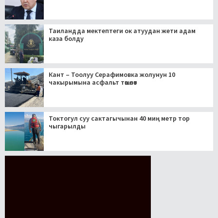
Таиландда мектептеги ок атуудан жети адам
каза болду
Кант – Тоолуу Серафимовка жолунун 10
чакырымына асфальт төшөлөт
Токтогул суу сактагычынан 40 миң метр тор
чыгарылды