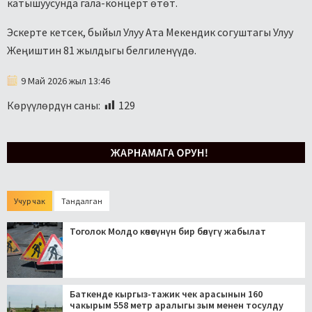
катышуусунда гала-концерт өтөт.
Эскерте кетсек, быйыл Улуу Ата Мекендик согуштагы Улуу
Жеңиштин 81 жылдыгы белгиленүүдө.
9 Май 2026 жыл 13:46
Көрүүлөрдүн саны:
129
Учур чак
Тандалган
Тоголок Молдо көчөсүнүн бир бөлүгү жабылат
Баткенде кыргыз-тажик чек арасынын 160
чакырым 558 метр аралыгы зым менен тосулду