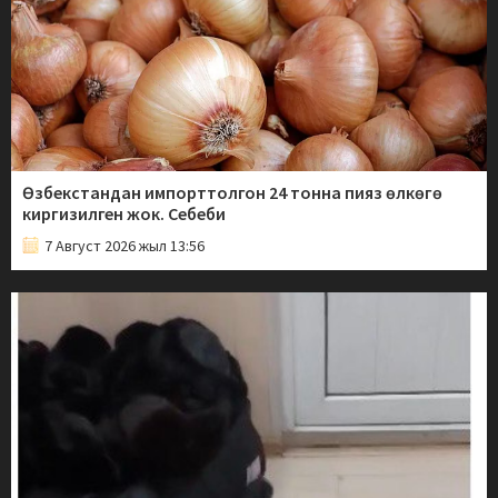
Өзбекстандан импорттолгон 24 тонна пияз өлкөгө
киргизилген жок. Себеби
7 Август 2026 жыл 13:56