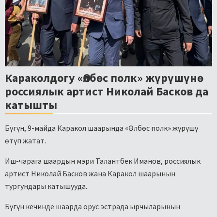
Караколдогу «Өлбөс полк» жүрүшүнө
россиялык артист Николай Басков да
катышты
Бүгүн, 9-майда Каракол шаарында «Өлбөс полк» жүрүшү
өтүп жатат.
Иш-чарага шаардын мэри Талантбек Иманов, россиялык
артист Николай Басков жана Каракол шаарынын
тургундары катышууда.
Бүгүн кечинде шаарда орус эстрада ырчыларынын