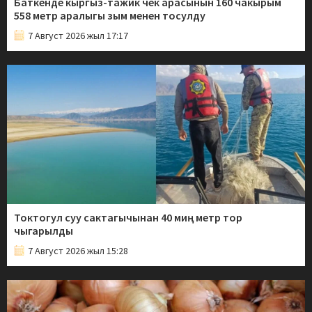
Баткенде кыргыз-тажик чек арасынын 160 чакырым
558 метр аралыгы зым менен тосулду
7 Август 2026 жыл 17:17
Токтогул суу сактагычынан 40 миң метр тор
чыгарылды
7 Август 2026 жыл 15:28