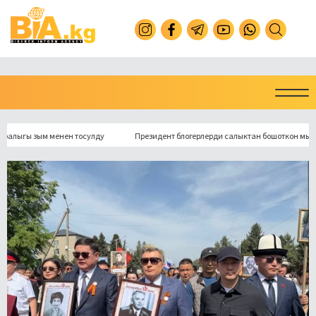
ы зым менен тосулду
Президент блогерлерди салыктан бошоткон мыйзамга 