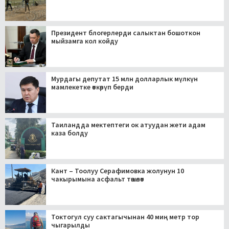
Президент блогерлерди салыктан бошоткон
мыйзамга кол койду
Мурдагы депутат 15 млн долларлык мүлкүн
мамлекетке өткөрүп берди
Таиландда мектептеги ок атуудан жети адам
каза болду
Кант – Тоолуу Серафимовка жолунун 10
чакырымына асфальт төшөлөт
Токтогул суу сактагычынан 40 миң метр тор
чыгарылды