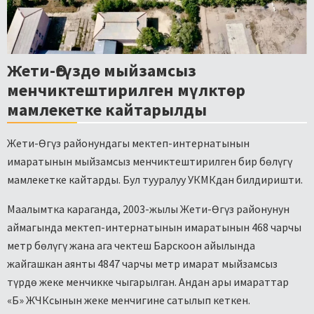
Жети-Өгүздө мыйзамсыз
менчиктештирилген мүлктөр
мамлекетке кайтарылды
Жети-Өгүз районундагы мектеп-интернатынын
имаратынын мыйзамсыз менчиктештирилген бир бөлүгү
мамлекетке кайтарды. Бул тууралуу УКМКдан билдиришти.
Маалымтка караганда, 2003-жылы Жети-Өгүз районунун
аймагында мектеп-интернатынын имаратынын 468 чарчы
метр бөлүгү жана ага чектеш Барскоон айылында
жайгашкан аянты 4847 чарчы метр имарат мыйзамсыз
түрдө жеке менчикке чыгарылган. Андан ары имараттар
«Б» ЖЧКсынын жеке менчигине сатылып кеткен.