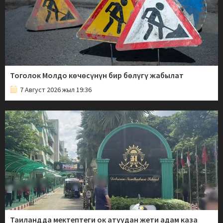
Тоголок Молдо көчөсүнүн бир бөлүгү жабылат
7 Август 2026 жыл 19:36
Таиландда мектептеги ок атуудан жети адам каза