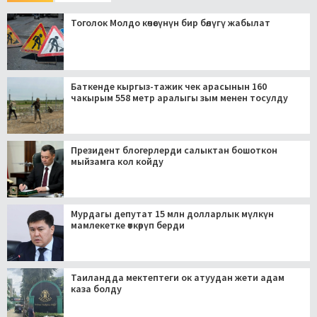
Тоголок Молдо көчөсүнүн бир бөлүгү жабылат
Баткенде кыргыз-тажик чек арасынын 160
чакырым 558 метр аралыгы зым менен тосулду
Президент блогерлерди салыктан бошоткон
мыйзамга кол койду
Мурдагы депутат 15 млн долларлык мүлкүн
мамлекетке өткөрүп берди
Таиландда мектептеги ок атуудан жети адам
каза болду