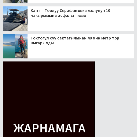
Кант – Тоолуу Серафимовка жолунун 10
чакырымына асфальт төшөлөт
Токтогул суу сактагычынан 40 миң метр тор
чыгарылды