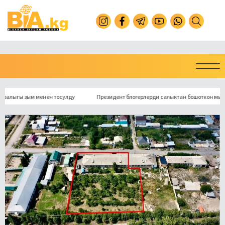
ы зым менен тосулду
Президент блогерлерди салыктан бошоткон мыйзамга 