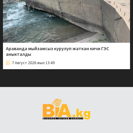
Араванда мыйзамсыз курулуп жаткан кичи ГЭС
аныкталды
7 Август 2026 жыл 13:49