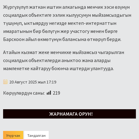
Жүргүзүлүп жаткан иштин алкагында менчик ээси өзүнүн
социалдык объектиге ээлик кылуусунун мыйзамсыздыгын
түшүнүп, ыктыярдуу негизде мектеп-интернаттын
имаратынын бир бөлүгүн жер участогу менен бирге
Барскоон айыл өкмөтүнүн балансына өткөрүп берди.
Атайын кызмат жеке менчикке мыйзамсыз чыгарылган
социалдык объектилерди аныктоо жана аларды
мамлекетке кайтаруу боюнча иштерди улантууда.
20 Август 2025 жыл 17:19
Көрүүлөрдүн саны:
219
Учур чак
Тандалган