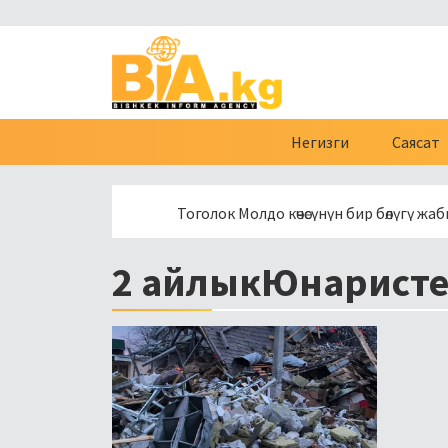
Негизги
Саясат
Тоголок Молдо көчөсүнүн бир бөлүгү жабылат
2 айлыкЮнарист