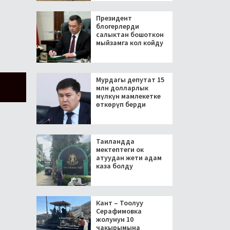
Президент
блогерлерди
салыктан бошоткон
мыйзамга кол койду
Мурдагы депутат 15
млн долларлык
мүлкүн мамлекетке
өткөрүп берди
Таиландда
мектептеги ок
атуудан жети адам
каза болду
Кант – Тоолуу
Серафимовка
жолунун 10
чакырымына