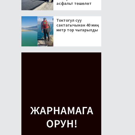
асфальт төшөлөт
Токтогул суу
сактагычынан 40 миң
метр тор чыгарылды