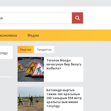
кономика
Медиа
Учур чак
Тандалган
Кант – Тоолуу Серафимовка жолунун 10 чакырымына асфальт
Тоголок Молдо
көчөсүнүн бир бөлүгү
жабылат
Баткенде кыргыз-
тажик чек арасынын
160 чакырым 558 метр
аралыгы зым менен
тосулду