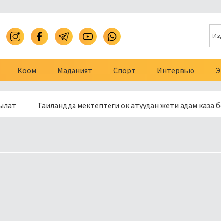
Коом
Маданият
Спорт
Интервью
Э
Таиландда мектептеги ок атуудан жети адам каза болду
е