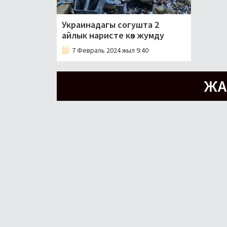
Украинадагы согушта 2
айлык наристе көз жумду
7 Февраль 2024 жыл 9:40