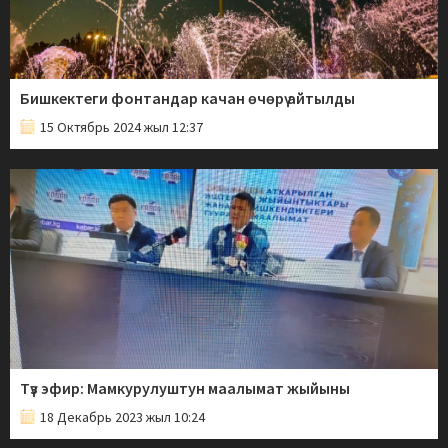
Бишкектеги фонтандар качан өчөрү айтылды
15 Октябрь 2024 жыл 12:37
Түз эфир: Мамкурулуштун маалымат жыйыны
18 Декабрь 2023 жыл 10:24