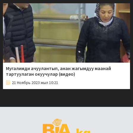
Мугалимди ачуулантып, анан жагымдуу маанай
тартуулаган окуучулар (видео)
21 Ноябрь 2023 жыл 10:21