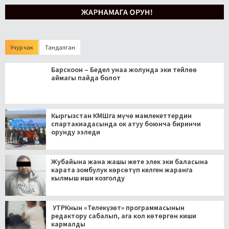
Учур чак
Тандалган
Барскоон – Бедел унаа жолунда эки тейлөө
аймагы пайда болот
Кыргызстан КМШга мүчө мамлекеттердин
спартакиадасында ок атуу боюнча биринчи
орунду ээледи
Жубайына жана жашы жете элек эки баласына
карата зомбулук көрсөтүп келген жаранга
кылмыш иши козголду
УТРКнын «Телекүзөт» программасынын
редактору сабалып, ага кол көтөргөн киши
кармалды