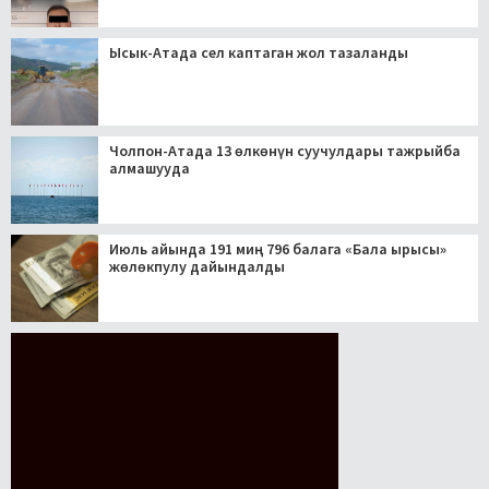
Ысык-Атада сел каптаган жол тазаланды
Чолпон-Атада 13 өлкөнүн суучулдары тажрыйба
алмашууда
Июль айында 191 миң 796 балага «Бала ырысы»
жөлөкпулу дайындалды