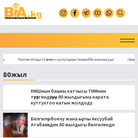
Чолпон-Атада 13 өлкөнүн суучулдары тажрыйба алмашууда
«Биримдик к
80жыл
КМШнын башкы катчысы ТИМнин
түзүлгөндүгүнүн 80 жылдыгына карата
куттуктоо катын жолдоду
Белгилүү обончу жана ырчы Аксуубай
Атабаевдин 80 жылдыгы белгиленди