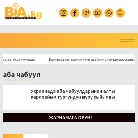
автокран кулады
Баткенде сел коркунучун азайтуу үчүн көпүрөлөр жаңыланат
аба чабуул
Украинада аба чабуулдарынан алты
карапайым тургундун өмүрү кыйылды