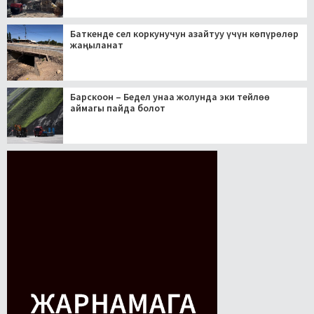
Баткенде сел коркунучун азайтуу үчүн көпүрөлөр
жаңыланат
Барскоон – Бедел унаа жолунда эки тейлөө
аймагы пайда болот