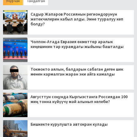
Учур чак
Тандалган
Садыр Жапаров Россиянын региондорунун
жетекчилерин кабыл алды. Эмне тууралуу кеп
болду?
Чолпон-Атада Евразия өкмөттөр аралык
кеңешинин тар курамдагы жыйыны башталды
Токмокто аялын, балдарын сабаган деген шек
менен кармалган жаран эки айга камалды
Августтун соңунда Кыргызстанга Россиядан 100
миң тонна күйүүчү май алынып келеби?
Бишкекте курулушта автокран кулады