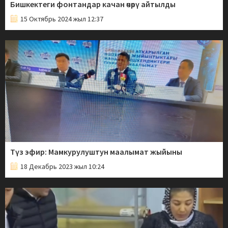
Бишкектеги фонтандар качан өчөрү айтылды
15 Октябрь 2024 жыл 12:37
Түз эфир: Мамкурулуштун маалымат жыйыны
18 Декабрь 2023 жыл 10:24