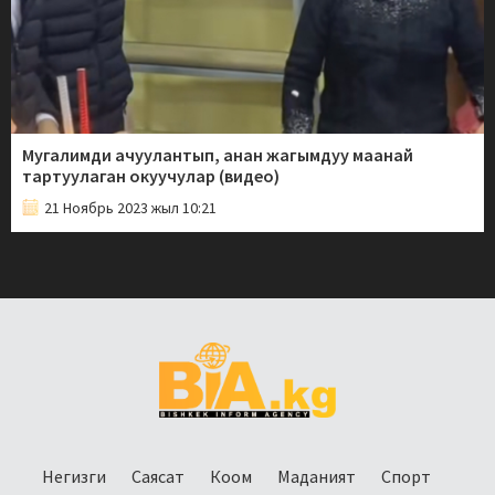
Мугалимди ачуулантып, анан жагымдуу маанай
тартуулаган окуучулар (видео)
21 Ноябрь 2023 жыл 10:21
Негизги
Саясат
Коом
Маданият
Спорт