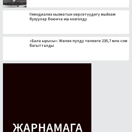
Гемодиализ кызматын көрсөтүүдөгү мыйзам
бузуулар боюнча иш козголду
«Бала ырысы»: Жөлөк пулду төлөөгө 235,7 млн сом
багытталды