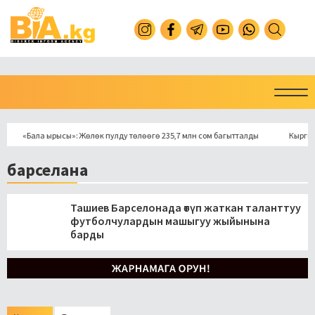
«Бала ырысы»: Жөлөк пулду төлөөгө 235,7 млн сом багытталды
Кыргызстан
барселана
Ташиев Барселонада өтүп жаткан таланттуу
футболчулардын машыгуу жыйынына
барды