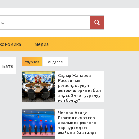
кономика
Медиа
Учур чак
Тандалган
де сел коркунучун азайтуу үчүн көпүрөлөр жаңыланат
Барско
Садыр Жапаров
Россиянын
региондорунун
жетекчилерин кабыл
алды. Эмне тууралуу
кеп болду?
Чолпон-Атада
Евразия өкмөттөр
аралык кеңешинин
тар курамдагы
жыйыны башталды