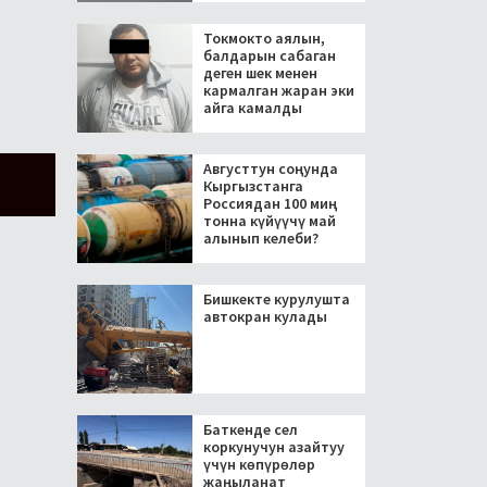
Токмокто аялын,
балдарын сабаган
деген шек менен
кармалган жаран эки
айга камалды
Августтун соңунда
Кыргызстанга
Россиядан 100 миң
тонна күйүүчү май
алынып келеби?
Бишкекте курулушта
автокран кулады
Баткенде сел
коркунучун азайтуу
үчүн көпүрөлөр
жаңыланат