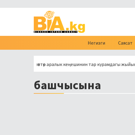
Негизги
Саясат
вразия өкмөттөр аралык кеңешинин тар курамдагы жыйыны баш
башчысына