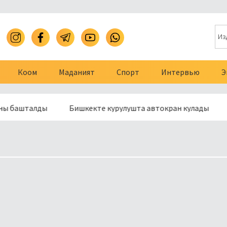
Коом
Маданият
Спорт
Интервью
Э
талды
Бишкекте курулушта автокран кулады
Баткен