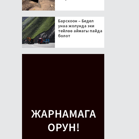
Барскоон – Бедел
унаа жолунда эки
тейлөө аймагы пайда
болот