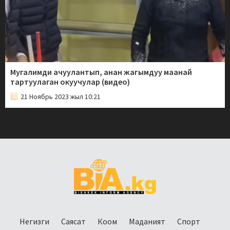
Мугалимди ачуулантып, анан жагымдуу маанай
тартуулаган окуучулар (видео)
21 Ноябрь 2023 жыл 10:21
Негизги
Саясат
Коом
Маданият
Спорт