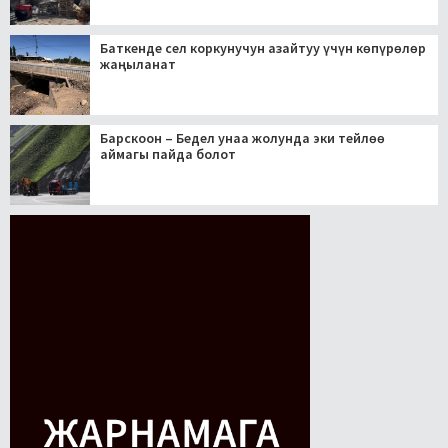
Баткенде сел коркунучун азайтуу үчүн көпүрөлөр
жаңыланат
Барскоон – Бедел унаа жолунда эки тейлөө
аймагы пайда болот