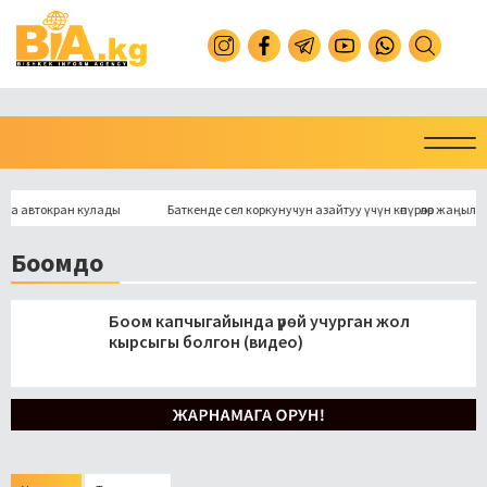
втокран кулады
Баткенде сел коркунучун азайтуу үчүн көпүрөлөр жаңыланат
Боомдо
Боом капчыгайында үрөй учурган жол
кырсыгы болгон (видео)