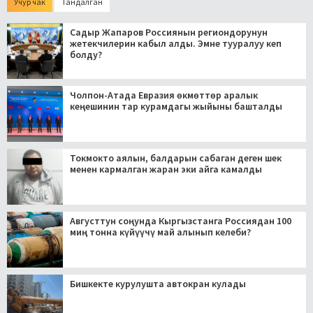
Учур чак
Тандалган
Садыр Жапаров Россиянын региондорунун
жетекчилерин кабыл алды. Эмне тууралуу кеп
болду?
Чолпон-Атада Евразия өкмөттөр аралык
кеңешинин тар курамдагы жыйыны башталды
Токмокто аялын, балдарын сабаган деген шек
менен кармалган жаран эки айга камалды
Августтун соңунда Кыргызстанга Россиядан 100
миң тонна күйүүчү май алынып келеби?
Бишкекте курулушта автокран кулады