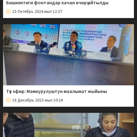
Бишкектеги фонтандар качан өчөрү айтылды
15 Октябрь 2024 жыл 12:37
Түз эфир: Мамкурулуштун маалымат жыйыны
18 Декабрь 2023 жыл 10:24