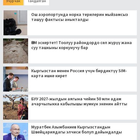
Учур чак
Тандалган
Ош аэропортунда норка терилерин мыйзамсыз
ташуу фактысы аныкталды
ӨКМ эскертет! Тоолуу райондордо сел жүрүү жана
суу ташкыны коркунучу бар
Кыргызстан менен Россия үчүн бирдиктүү SIM-
карта ишке кирет
БУУ 2027-жылдын аягына чейин 50 млн адам
ачарчылыкка кабылышы мүмкүн экенин айтты
Муратбек Азымбакиев Кыргызстандын
Швейцариядагы элчиси болуп дайындалды