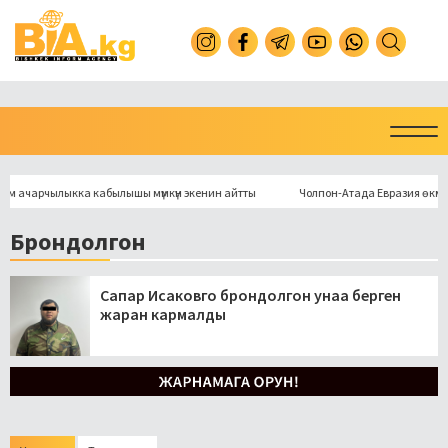
чарчылыкка кабылышы мүмкүн экенин айтты
Чолпон-Атада Евразия өкмөттө
Брондолгон
Сапар Исаковго брондолгон унаа берген
жаран кармалды