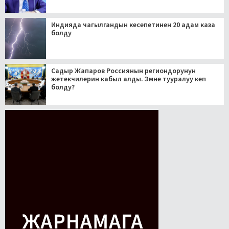
Индияда чагылгандын кесепетинен 20 адам каза
болду
Садыр Жапаров Россиянын региондорунун
жетекчилерин кабыл алды. Эмне тууралуу кеп
болду?