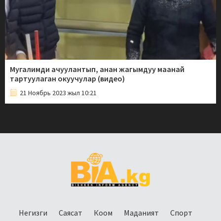
Мугалимди ачуулантып, анан жагымдуу маанай
тартуулаган окуучулар (видео)
21 Ноябрь 2023 жыл 10:21
Негизги
Саясат
Коом
Маданият
Спорт