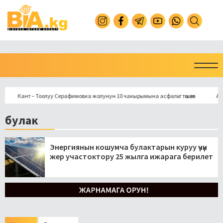
Кант – Тоолуу Серафимовка жолунун 10 чакырымына асфальт төшөлөт
Арава
булак
Энергиянын кошумча булактарын куруу үчүн
жер участоктору 25 жылга ижарага берилет