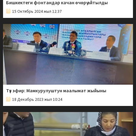
Бишкектеги фонтандар качан өчөрү айтылды
15 Октябрь 2024 жыл 12:37
Түз эфир: Мамкурулуштун маалымат жыйыны
18 Декабрь 2023 жыл 10:24