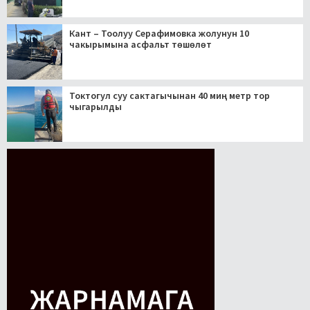
Кант – Тоолуу Серафимовка жолунун 10
чакырымына асфальт төшөлөт
Токтогул суу сактагычынан 40 миң метр тор
чыгарылды