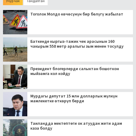
Учур чак
Тандалган
Тоголок Молдо көчөсүнүн бир бөлүгү жабылат
Баткенде кыргыз-тажик чек арасынын 160
чакырым 558 метр аралыгы зым менен тосулду
Президент блогерлерди салыктан бошоткон
мыйзамга кол койду
Мурдагы депутат 15 млн долларлык мүлкүн
мамлекетке өткөрүп берди
Таиландда мектептеги ок атуудан жети адам
каза болду