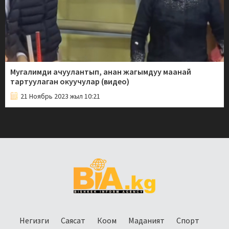
Мугалимди ачуулантып, анан жагымдуу маанай
тартуулаган окуучулар (видео)
21 Ноябрь 2023 жыл 10:21
Негизги
Саясат
Коом
Маданият
Спорт