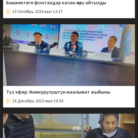
Бишкектеги фонтандар качан өчөрү айтылды
15 Октябрь 2024 жыл 12:37
Түз эфир: Мамкурулуштун маалымат жыйыны
18 Декабрь 2023 жыл 10:24