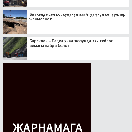
Баткенде сел коркунучун азайтуу үчүн көпүрөлөр
жаңыланат
Барскоон – Бедел унаа жолунда эки тейлөө
аймагы пайда болот