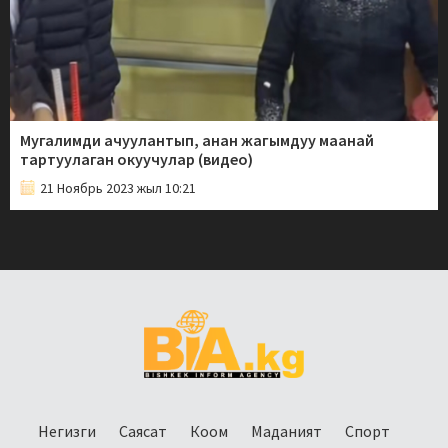
Мугалимди ачуулантып, анан жагымдуу маанай
тартуулаган окуучулар (видео)
21 Ноябрь 2023 жыл 10:21
Негизги
Саясат
Коом
Маданият
Спорт