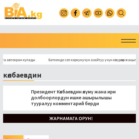
 автокран кулады
Баткенде сел коркунучун азайтуу үчүн көпүрөлөр жаңыланат
көлбаевдин
Президент Көлбаевдин өлүмү жана ири
долбоорлордун ишке ашырылышы
тууралуу комментарий берди