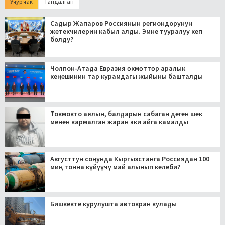
Учур чак
Тандалган
Садыр Жапаров Россиянын региондорунун
жетекчилерин кабыл алды. Эмне тууралуу кеп
болду?
Чолпон-Атада Евразия өкмөттөр аралык
кеңешинин тар курамдагы жыйыны башталды
Токмокто аялын, балдарын сабаган деген шек
менен кармалган жаран эки айга камалды
Августтун соңунда Кыргызстанга Россиядан 100
миң тонна күйүүчү май алынып келеби?
Бишкекте курулушта автокран кулады