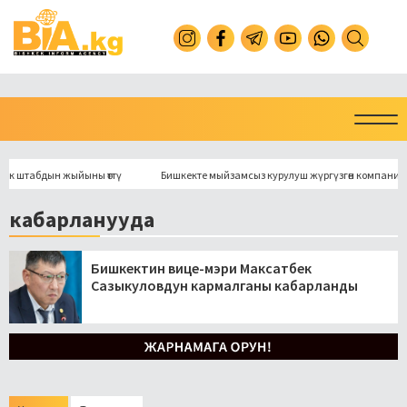
 штабдын жыйыны өттү
Бишкекте мыйзамсыз курулуш жүргүзгөн компания «ка
кабарланууда
Бишкектин вице-мэри Максатбек
Сазыкуловдун кармалганы кабарланды