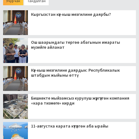
Учур чак
Тандалган
Кыргызстан күз-кыш мезгилине даярбы?
Ош шаарындагы тергөө абагынын имараты
музейге айланат
Күз-кыш мезгилине даярдык: Республикалык
штабдын жыйыны өттү
Бишкекте мыйзамсыз курулуш жүргүзгөн компания
«кара тизмеге» кирди
11-августка карата күтүлгөн аба ырайы