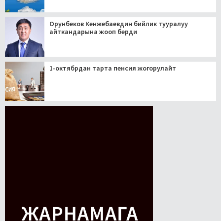
Орунбеков Кенжебаевдин бийлик тууралуу
айткандарына жооп берди
1-октябрдан тарта пенсия жогорулайт