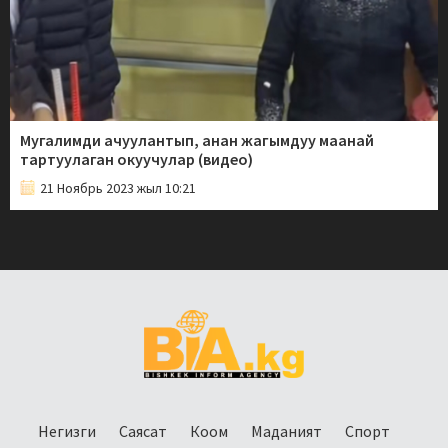
Мугалимди ачуулантып, анан жагымдуу маанай
тартуулаган окуучулар (видео)
21 Ноябрь 2023 жыл 10:21
Негизги
Саясат
Коом
Маданият
Спорт