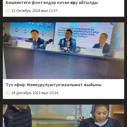
Бишкектеги фонтандар качан өчөрү айтылды
15 Октябрь 2024 жыл 12:37
Түз эфир: Мамкурулуштун маалымат жыйыны
18 Декабрь 2023 жыл 10:24