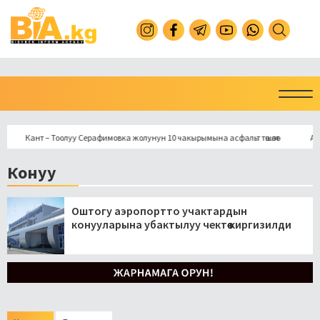
Кант – Тоолуу Серафимовка жолунун 10 чакырымына асфальт төшөлөт
Араван
Конуу
Оштогу аэропортто учактардын
конууларына убактылуу чектөө киргизилди