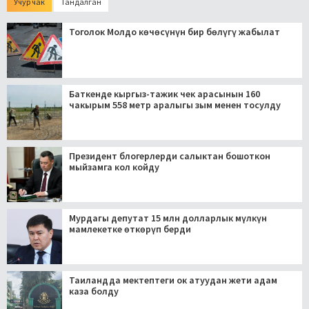
Учур чак
Тандалган
Тоголок Молдо көчөсүнүн бир бөлүгү жабылат
Баткенде кыргыз-тажик чек арасынын 160
чакырым 558 метр аралыгы зым менен тосулду
Президент блогерлерди салыктан бошоткон
мыйзамга кол койду
Мурдагы депутат 15 млн долларлык мүлкүн
мамлекетке өткөрүп берди
Таиландда мектептеги ок атуудан жети адам
каза болду