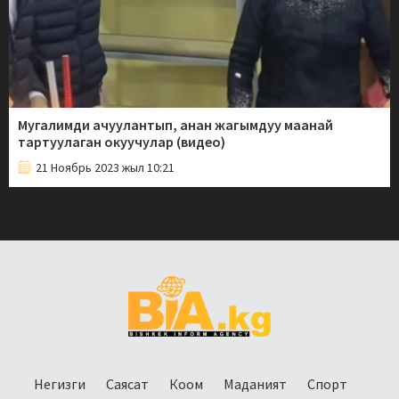
Мугалимди ачуулантып, анан жагымдуу маанай
тартуулаган окуучулар (видео)
21 Ноябрь 2023 жыл 10:21
Негизги
Саясат
Коом
Маданият
Спорт