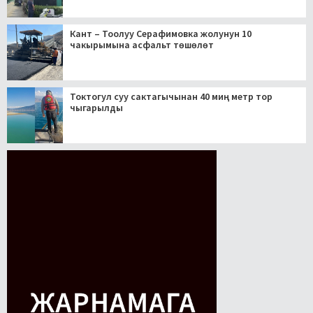
Кант – Тоолуу Серафимовка жолунун 10
чакырымына асфальт төшөлөт
Токтогул суу сактагычынан 40 миң метр тор
чыгарылды