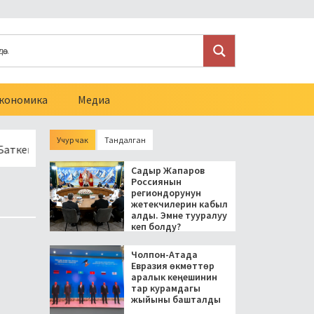
кономика
Медиа
Учур чак
Тандалган
 сел коркунучун азайтуу үчүн көпүрөлөр жаңыланат
Барскоо
Садыр Жапаров
Россиянын
региондорунун
жетекчилерин кабыл
алды. Эмне тууралуу
кеп болду?
Чолпон-Атада
Евразия өкмөттөр
аралык кеңешинин
тар курамдагы
жыйыны башталды