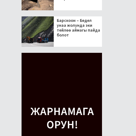
Барскоон – Бедел
унаа жолунда эки
тейлөө аймагы пайда
болот