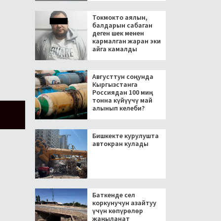
Токмокто аялын,
балдарын сабаган
деген шек менен
кармалган жаран эки
айга камалды
Августтун соңунда
Кыргызстанга
Россиядан 100 миң
тонна күйүүчү май
алынып келеби?
Бишкекте курулушта
автокран кулады
Баткенде сел
коркунучун азайтуу
үчүн көпүрөлөр
жаңыланат