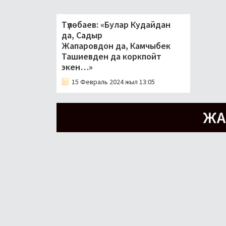
Түлөбаев: «Булар Кудайдан
да, Садыр
Жапаровдон да, Камчыбек
Ташиевден да коркпойт
экен…»
15 Февраль 2024 жыл 13:05