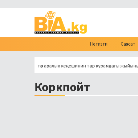
Негизги
Саясат
разия өкмөттөр аралык кеңешинин тар курамдагы жыйыны башт
Коркпойт