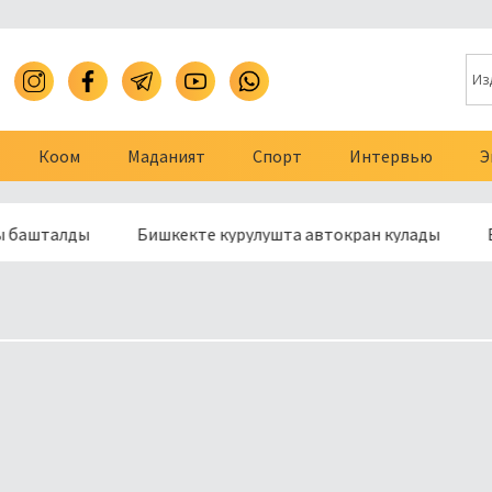
Коом
Маданият
Спорт
Интервью
Э
алды
Бишкекте курулушта автокран кулады
Баткенде