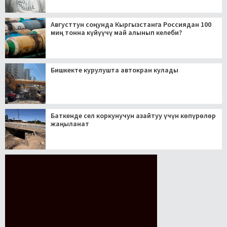
Августтун соңунда Кыргызстанга Россиядан 100
миң тонна күйүүчү май алынып келеби?
Бишкекте курулушта автокран кулады
Баткенде сел коркунучун азайтуу үчүн көпүрөлөр
жаңыланат