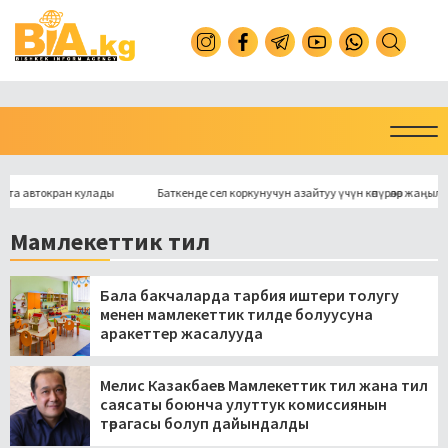
 автокран кулады
Баткенде сел коркунучун азайтуу үчүн көпүрөлөр жаңыланат
Мамлекеттик тил
Бала бакчаларда тарбия иштери толугу
менен мамлекеттик тилде болуусуна
аракеттер жасалууда
Мелис Казакбаев Мамлекеттик тил жана тил
саясаты боюнча улуттук комиссиянын
төрагасы болуп дайындалды