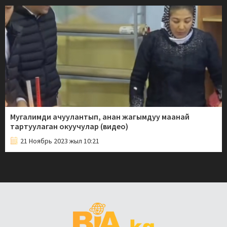
Мугалимди ачуулантып, анан жагымдуу маанай
тартуулаган окуучулар (видео)
21 Ноябрь 2023 жыл 10:21