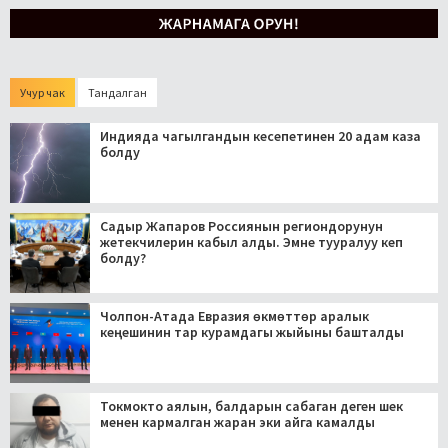
Учур чак
Тандалган
Индияда чагылгандын кесепетинен 20 адам каза
болду
Садыр Жапаров Россиянын региондорунун
жетекчилерин кабыл алды. Эмне тууралуу кеп
болду?
Чолпон-Атада Евразия өкмөттөр аралык
кеңешинин тар курамдагы жыйыны башталды
Токмокто аялын, балдарын сабаган деген шек
менен кармалган жаран эки айга камалды