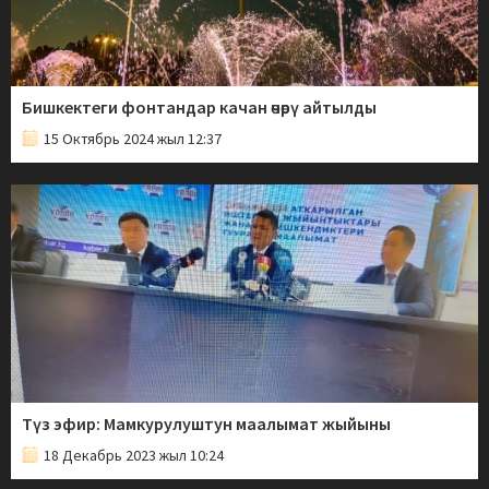
Бишкектеги фонтандар качан өчөрү айтылды
15 Октябрь 2024 жыл 12:37
Түз эфир: Мамкурулуштун маалымат жыйыны
18 Декабрь 2023 жыл 10:24