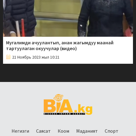
Мугалимди ачуулантып, анан жагымдуу маанай
тартуулаган окуучулар (видео)
21 Ноябрь 2023 жыл 10:21
Негизги
Саясат
Коом
Маданият
Спорт