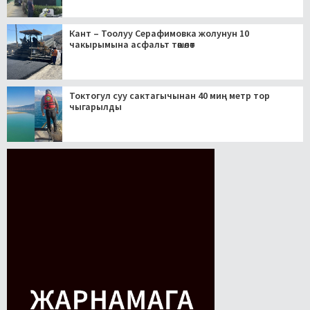
Кант – Тоолуу Серафимовка жолунун 10
чакырымына асфальт төшөлөт
Токтогул суу сактагычынан 40 миң метр тор
чыгарылды