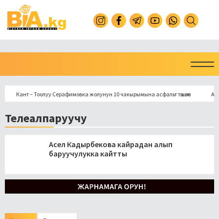
Кант – Тоолуу Серафимовка жолунун 10 чакырымына асфальт төшөлөт
Араванд
Телеалпаруучу
Асел Кадырбекова кайрадан алып
баруучулукка кайтты