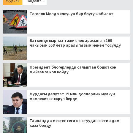
Учур чак
Тандалган
Тоголок Молдо көчөсүнүн бир бөлүгү жабылат
Баткенде кыргыз-тажик чек арасынын 160
чакырым 558 метр аралыгы зым менен тосулду
Президент блогерлерди салыктан бошоткон
мыйзамга кол койду
Мурдагы депутат 15 млн долларлык мүлкүн
мамлекетке өткөрүп берди
Таиландда мектептеги ок атуудан жети адам
каза болду