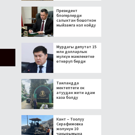
Президент
блогерлерди
салыктан бошоткон
мыйзамга кол койду
Мурдагы депутат 15
млн долларлык
мүлкүн мамлекетке
өткөрүп берди
Таиландда
мектептеги ок
атуудан жети адам
каза болду
Кант – Тоолуу
Серафимовка
жолунун 10
чакырымына