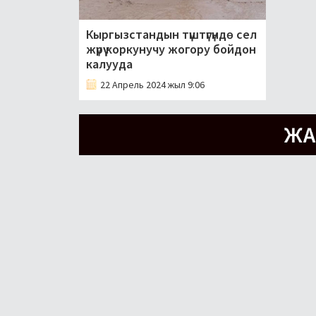
Кыргызстандын түштүгүндө сел
жүрүү коркунучу жогору бойдон
калууда
22 Апрель 2024 жыл 9:06