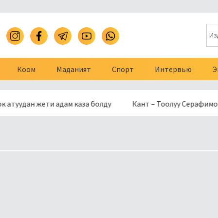
Коом
Маданият
Спорт
Интервью
Э
ан жети адам каза болду
Кант – Тоолуу Серафимовка жолу