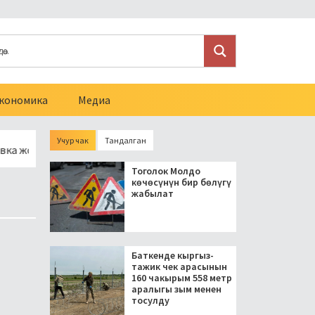
кономика
Медиа
Учур чак
Тандалган
нун 10 чакырымына асфальт төшөлөт
Араванда мыйзамсыз 
Тоголок Молдо
көчөсүнүн бир бөлүгү
жабылат
Баткенде кыргыз-
тажик чек арасынын
160 чакырым 558 метр
аралыгы зым менен
тосулду