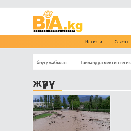
Негизги
Саясат
өсүнүн бир бөлүгү жабылат
Таиландда мектептеги ок атууд
жүрүү