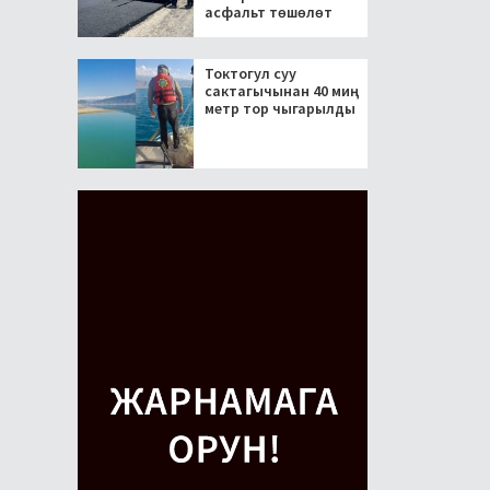
асфальт төшөлөт
Токтогул суу
сактагычынан 40 миң
метр тор чыгарылды