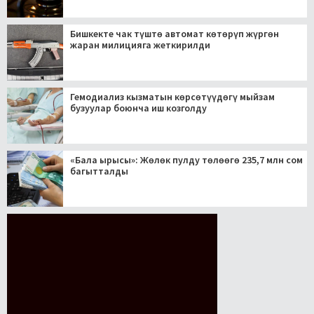
Бишкекте чак түштө автомат көтөрүп жүргөн
жаран милицияга жеткирилди
Гемодиализ кызматын көрсөтүүдөгү мыйзам
бузуулар боюнча иш козголду
«Бала ырысы»: Жөлөк пулду төлөөгө 235,7 млн сом
багытталды