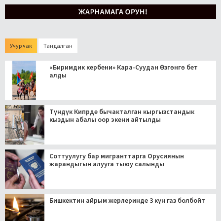
Учур чак
Тандалган
«Биримдик кербени» Кара-Суудан Өзгөнгө бет
алды
Түндүк Кипрде бычакталган кыргызстандык
кыздын абалы оор экени айтылды
Соттуулугу бар мигранттарга Орусиянын
жарандыгын алууга тыюу салынды
Бишкектин айрым жерлеринде 3 күн газ болбойт