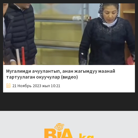
Мугалимди ачуулантып, анан жагымдуу маанай
тартуулаган окуучулар (видео)
21 Ноябрь 2023 жыл 10:21