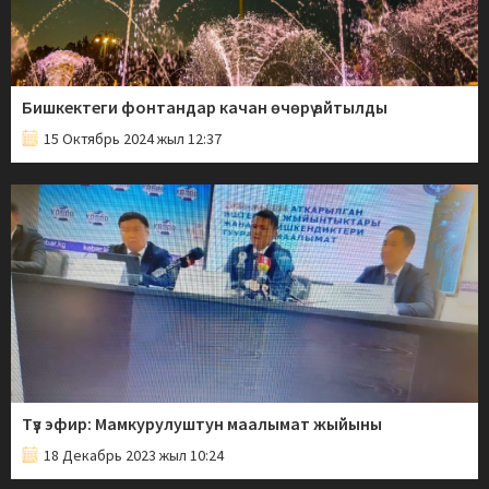
Бишкектеги фонтандар качан өчөрү айтылды
15 Октябрь 2024 жыл 12:37
Түз эфир: Мамкурулуштун маалымат жыйыны
18 Декабрь 2023 жыл 10:24