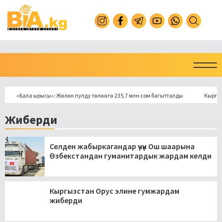
«Бала ырысы»: Жөлөк пулду төлөөгө 235,7 млн сом багытталды
Кыргызстан
Жиберди
Селден жабыркагандар үчүн Ош шаарына
Өзбекстандан гуманитардык жардам келди
Кыргызстан Орус элине гумжардам
жиберди