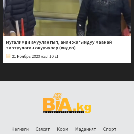
Мугалимди ачуулантып, анан жагымдуу маанай
тартуулаган окуучулар (видео)
21 Ноябрь 2023 жыл 10:21
Негизги
Саясат
Коом
Маданият
Спорт