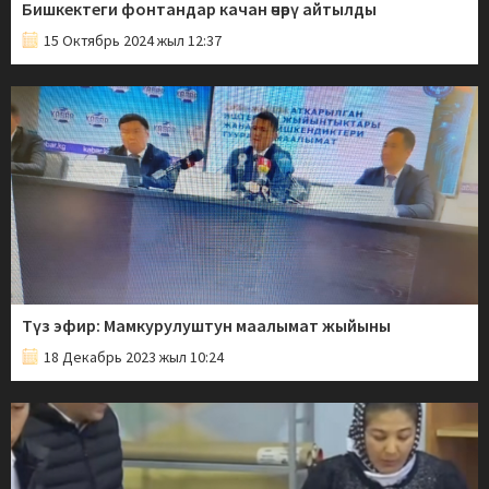
Бишкектеги фонтандар качан өчөрү айтылды
15 Октябрь 2024 жыл 12:37
Түз эфир: Мамкурулуштун маалымат жыйыны
18 Декабрь 2023 жыл 10:24