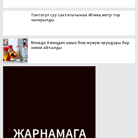
Токтогул суу сактагычынан 40 миң метр тор
чыгарылды
Өлкөдө 8 миңден ашык бош жумуш орундары бар
экени айтылды