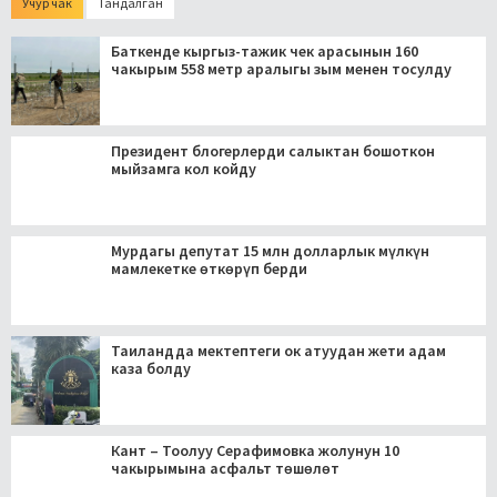
Учур чак
Тандалган
Баткенде кыргыз-тажик чек арасынын 160
чакырым 558 метр аралыгы зым менен тосулду
Президент блогерлерди салыктан бошоткон
мыйзамга кол койду
Мурдагы депутат 15 млн долларлык мүлкүн
мамлекетке өткөрүп берди
Таиландда мектептеги ок атуудан жети адам
каза болду
Кант – Тоолуу Серафимовка жолунун 10
чакырымына асфальт төшөлөт