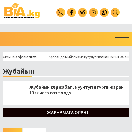
на асфальт төшөлөт
Араванда мыйзамсыз курулуп жаткан кичи ГЭС аныктал
Жубайын
Жубайын көчөдө сабап, муунтуп өлтүргөн жаран
13 жылга соттолду