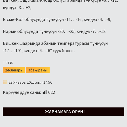
Баткен, Ош, Жалал-Абад облустарында түнкүсүн -6…-11,
күндүз -3…+2;
Ысык-Көл облусунда түнкүсүн -11…-16, күндүз -4…-9;
Нарын облусунда түнкүсүн -20…-25, күндуз -7…-12.
Бишкек шаарында абанын температурасы түнкүсүн
-17…-19°, күндүз -4…-6° суук болот.
Теги:
24-январь
аба-ырайы
23 Январь 2025 жыл 14:56
Көрүүлөрдүн саны:
622