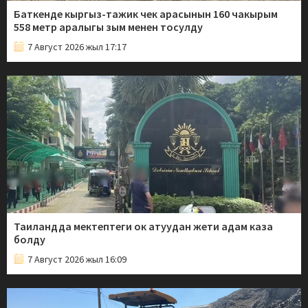
Баткенде кыргыз-тажик чек арасынын 160 чакырым
558 метр аралыгы зым менен тосулду
7 Август 2026 жыл 17:17
Таиландда мектептеги ок атуудан жети адам каза
болду
7 Август 2026 жыл 16:09