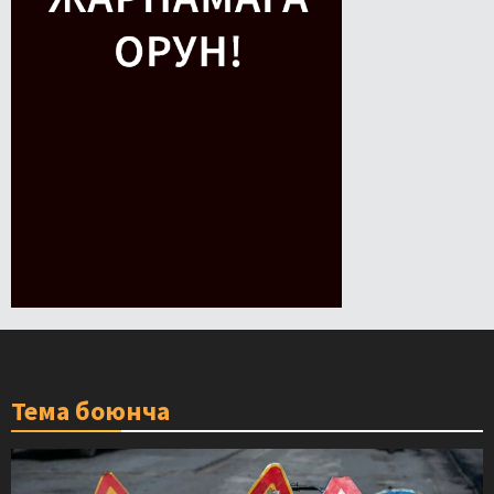
Тема боюнча