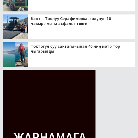
Кант – Тоолуу Серафимовка жолунун 10
чакырымына асфальт төшөлөт
Токтогул суу сактагычынан 40 миң метр тор
чыгарылды