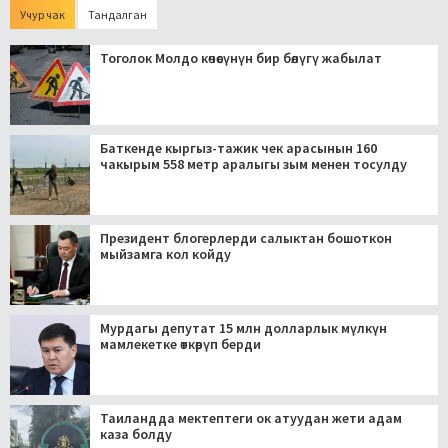
Учур чак
Тандалган
Тоголок Молдо көчөсүнүн бир бөлүгү жабылат
Баткенде кыргыз-тажик чек арасынын 160
чакырым 558 метр аралыгы зым менен тосулду
Президент блогерлерди салыктан бошоткон
мыйзамга кол койду
Мурдагы депутат 15 млн долларлык мүлкүн
мамлекетке өткөрүп берди
Таиландда мектептеги ок атуудан жети адам
каза болду