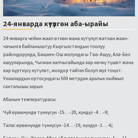
24-январда күтүлгөн аба-ырайы
24-январга чейин жаап өткөн жана күтүлүп жаткан жаан-
чачынга байланыштуу Кыргызстандын тоолуу
райондорунда, Бишкек-Ош жолундагы Төө-Ашуу, Ала-Бел
ашууларында, Чычкан капчыгайында кар көчкү түшөт жана
кар күрткүсү күтүлөт, жолдор тайгак болуп муз тоңот.
Унаалардын ортосундагы 500 метрдик аралык кыймыл
сакталышы зарыл.
Абанын температурасы:
Чүй өрөөнүндө түнкүсүн -15…-20, күндүз -4…-9;
Талас өрөөнүндө түнкүсүн -14…-19, күндүз -1…-6;