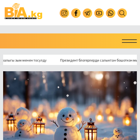
ы зым менен тосулду
Президент блогерлерди салыктан бошоткон мыйзамга к