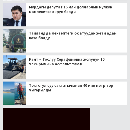
Мурдагы депутат 15 млн долларлык мүлкүн
мамлекетке өткөрүп берди
Таиландда мектептеги ок атуудан жети адам
каза болду
Кант – Тоолуу Серафимовка жолунун 10
чакырымына асфальт төшөлөт
Токтогул суу сактагычынан 40 миң метр тор
чыгарылды