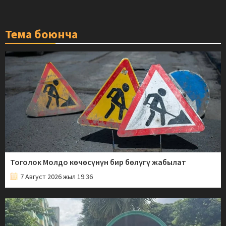
Тема боюнча
Тоголок Молдо көчөсүнүн бир бөлүгү жабылат
7 Август 2026 жыл 19:36