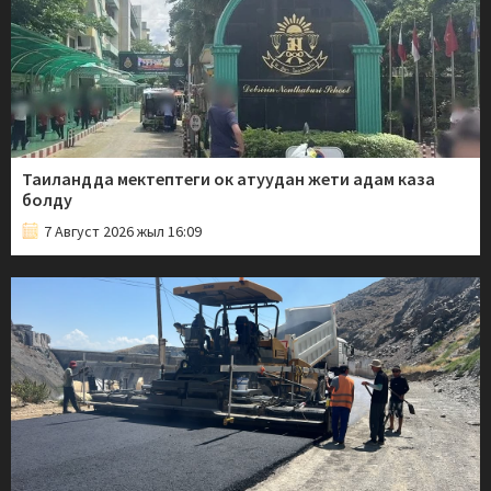
Таиландда мектептеги ок атуудан жети адам каза
болду
7 Август 2026 жыл 16:09