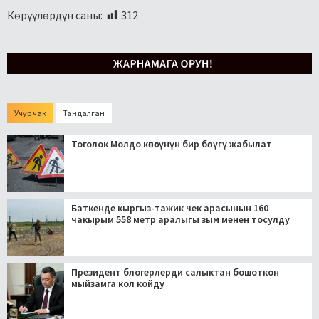
Көрүүлөрдүн саны:
312
Учур чак
Тандалган
Тоголок Молдо көчөсүнүн бир бөлүгү жабылат
Баткенде кыргыз-тажик чек арасынын 160
чакырым 558 метр аралыгы зым менен тосулду
Президент блогерлерди салыктан бошоткон
мыйзамга кол койду