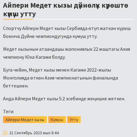
Айпери Медет кызы дүйнөлүк күрөштө
күмүш утту
Спортчу Айпери Медет кызы Сербияда өтүп жаткан күрөш
боюнча Дүйнө чемпиондугунда күмүш утту.
Медет кызынын атаандашы жапониялык 22 жаштагы Азия
чемпиону Юка Кагами болду.
Буга чейин, Медет кызы менен Кагами 2022-жылы
Монголияда өткөн Азия чемпионатынын финалында
беттешкен.
Анда Айпери Медет кызы 5:2 эсебинде жеңишке жеткен.
Теги:
Айпери Медет кызы
Күмүш
Утту
21 Сентябрь 2023 жыл 8:44