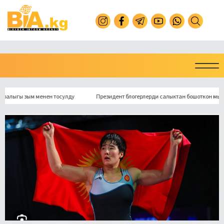
гы зым менен тосулду
Президент блогерлерди салыктан бошоткон мыйзамга 