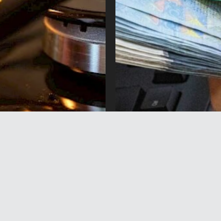
ектин айрым
«Бала ырысы»: Жөлөк пу
еринде 3 күн газ
төлөөгө 235,7 млн сом
ойт
багытталды