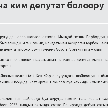
а ким депутат болоору
ругунда кайра шайлоо өтпөйт. Мындай чечим Борбордук 
ыл алынды. Ага ылайык, мандатынан ажыраган Өмүрбек Бак
депутаты болот. Бул тууралуу Govori.TV агенттиги жазды.
ан сот чечимдерин карап, анын негизинде депутат кылып к
гарган.
 шайланып келген №4 Көк-Жар округундагы шайлоонун жый
ечимин күчүндө калтырган. Бакиров бул чечимди «мыйзамс
рламенттик шайлоодо бул округдан жети талапкер ат сал
баев 2022-жылдын аягында сотко Бакировду добуш сатып 