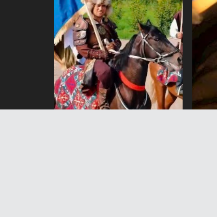
«Биримдик кербени» Кара-
Бишк
Суудан Өзгөнгө бет алды
жерл
болб