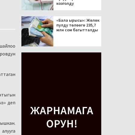
козголду
«Бала ырысы»: Жөлөк
пулду төлөөгө 235,7
млн сом багытталды
шайлоо
ировдун
аттаган
ынтыгын
ыз» деп
ышкан.
алууга