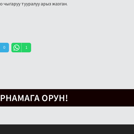
чыгаруу тууралуу арыз жазган.
0
1