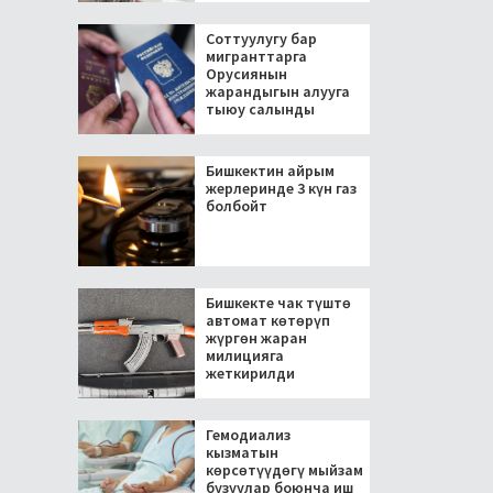
Соттуулугу бар
мигранттарга
Орусиянын
жарандыгын алууга
тыюу салынды
Бишкектин айрым
жерлеринде 3 күн газ
болбойт
Бишкекте чак түштө
автомат көтөрүп
жүргөн жаран
милицияга
жеткирилди
Гемодиализ
кызматын
көрсөтүүдөгү мыйзам
бузуулар боюнча иш