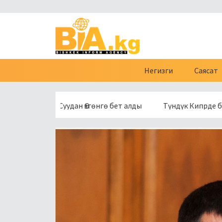
Негизги
Саясат
ра-Суудан Өзгөнгө бет алды
Түндүк Кипрде бычакталган