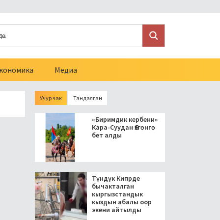
кономика
Медиа
Учур чак
Тандалган
улугу бар мигранттарга Орусиянын жарандыгын алууга тыюу 
«Биримдик кербени»
Кара-Суудан Өзгөнгө
бет алды
Түндүк Кипрде
бычакталган
кыргызстандык
кыздын абалы оор
экени айтылды