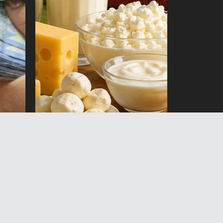
лду
Кыргызстан 6 айда 20 миң
тоннага жакын сүт
продукциясын экспорттоду