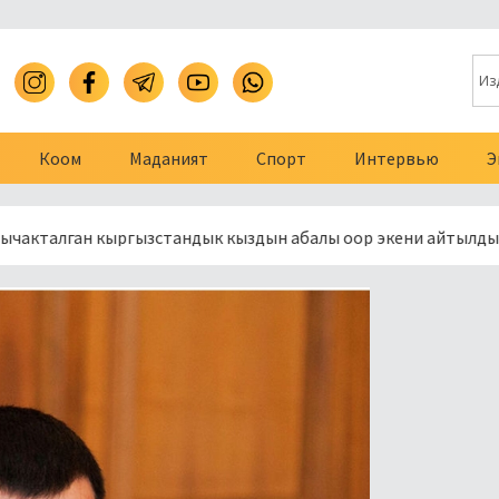
Коом
Маданият
Спорт
Интервью
Э
 кыргызстандык кыздын абалы оор экени айтылды
Сотту