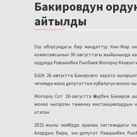
Бакировдун ордун
айтылды
Ош облусундагы бир мандаттуу Көк-Жар ок
комиссиясынын 30-августтагы жыйынында каб
ордунда Равшанбек Рысбаев Жогорку Кеңештин 
БШК 26-августта Бакировго карата чыгарылг
чечимди жана депутаттык күбөлүгүн жокко чы
Жогорку Сот 18-августта Өмүрбек Бакиров
жокко чыгарган төмөнкү инстанциялардын ч
атаган.
2021-жылы ноябрда аралаш системадагы па
Алардын бири, экс-депутат Равшанбек Рыс