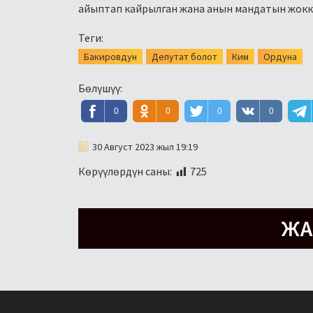
айыптап кайрылган жана анын мандатын жокко 
Теги:
Бакировдун
Депутат болот
Ким
Ордуна
Бөлүшүү:
0
0
0
0
30 Август 2023 жыл 19:19
Көрүүлөрдүн саны:
725