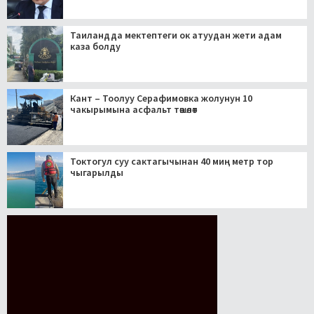
Таиландда мектептеги ок атуудан жети адам
каза болду
Кант – Тоолуу Серафимовка жолунун 10
чакырымына асфальт төшөлөт
Токтогул суу сактагычынан 40 миң метр тор
чыгарылды