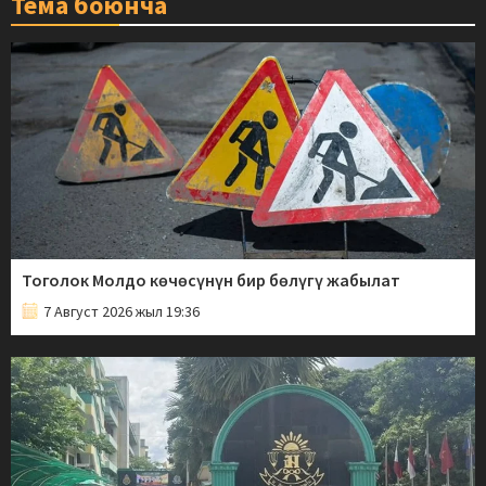
Тема боюнча
Тоголок Молдо көчөсүнүн бир бөлүгү жабылат
7 Август 2026 жыл 19:36