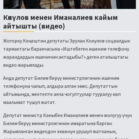
Көкүлов менен Иманалиев кайым
айтышты (видео)
Жогорку Кеңештин депутаты Эрулан Кокулов социалдык
тармактагы баракчасына «Иштебеген ишеним телефону
жарандардын ишеничин актадыбы?» деген аталыштагы
видео жарыялады.
Анда депутат Билим берүү министрлигинин ишеним
телефонуна чалып, алдыра алган эмес. Депутаттын
айтымында, мектепте акча чогултуулар тууралуу көп
маалымат түшүп жатат.
Депутат министр Каныбек Иманалиев менен жолугуу үчүн
Билим берүү министрлигинин имаратына барган.
Жарыяланган видеодон экөөнүн урушуп жатканын,