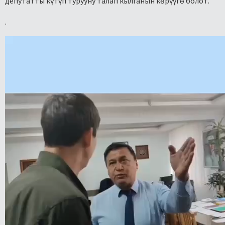
депутатты күтүп турууну талап кылганын көрүүгө болот.
.