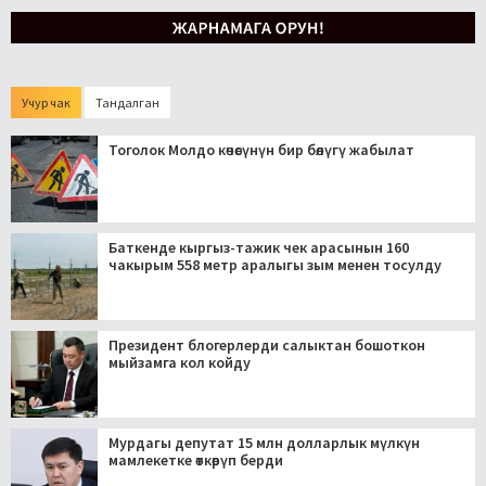
Учур чак
Тандалган
Тоголок Молдо көчөсүнүн бир бөлүгү жабылат
Баткенде кыргыз-тажик чек арасынын 160
чакырым 558 метр аралыгы зым менен тосулду
Президент блогерлерди салыктан бошоткон
мыйзамга кол койду
Мурдагы депутат 15 млн долларлык мүлкүн
мамлекетке өткөрүп берди