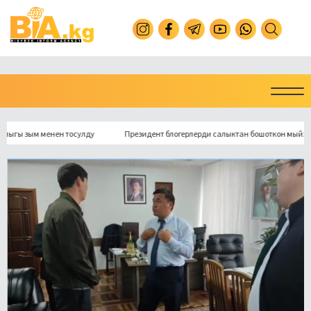
ым менен тосулду
Президент блогерлерди салыктан бошоткон мыйзамга кол 