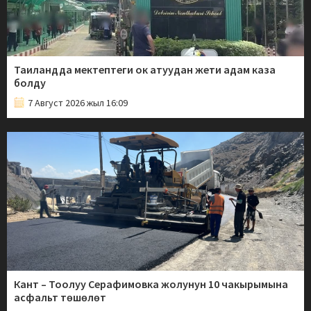
Таиландда мектептеги ок атуудан жети адам каза
болду
7 Август 2026 жыл 16:09
Кант – Тоолуу Серафимовка жолунун 10 чакырымына
асфальт төшөлөт