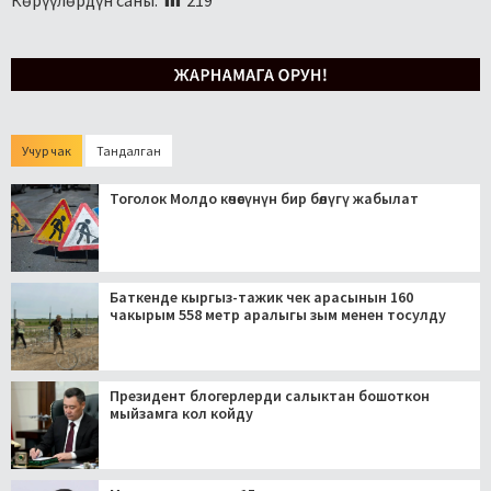
Учур чак
Тандалган
Тоголок Молдо көчөсүнүн бир бөлүгү жабылат
Баткенде кыргыз-тажик чек арасынын 160
чакырым 558 метр аралыгы зым менен тосулду
Президент блогерлерди салыктан бошоткон
мыйзамга кол койду