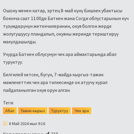
Ошону менен катар, эртең 8-май күнү Бишкек убактысы
боюнча саат 11:00дө Баткен жана Согди облустарынын күч
түзүмдөрүнүн жетекчилеринин, окуя болгон жерде
жолугушуусу пландалып, окуяны жеринде териштирүү
макулдашылды.
Учурда Баткен облусунун чек ара аймактарында абал
туруктуу.
Белгилей кетсек, бүгүн, 7-майда кыргыз-тажик
мамлекеттик чек ара тилкесинде ок атуучу курал
пайдаланылган окуя орун
алган.
Теги:
Абал
Тажик-кырыз
Туруктуу
Чек ара
8 Май 2024 жыл 9:16
Көрүүлөрдүн саны:
219