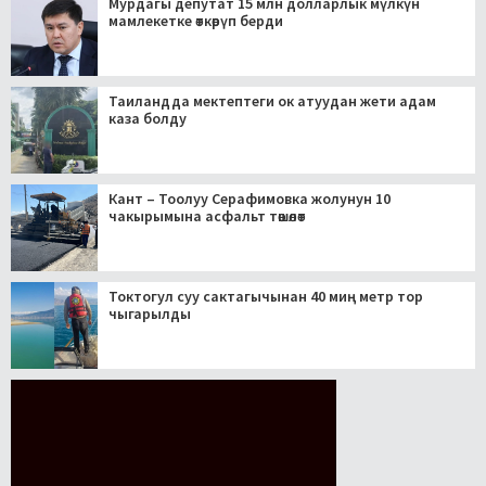
Мурдагы депутат 15 млн долларлык мүлкүн
мамлекетке өткөрүп берди
Таиландда мектептеги ок атуудан жети адам
каза болду
Кант – Тоолуу Серафимовка жолунун 10
чакырымына асфальт төшөлөт
Токтогул суу сактагычынан 40 миң метр тор
чыгарылды