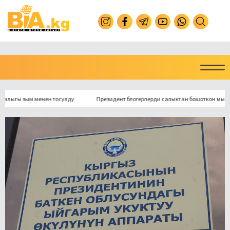
гы зым менен тосулду
Президент блогерлерди салыктан бошоткон мыйзамга 