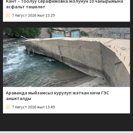
Кант – Тоолуу Серафимовка жолунун 10 чакырымына
асфальт төшөлөт
7 Август 2026 жыл 15:29
Араванда мыйзамсыз курулуп жаткан кичи ГЭС
аныкталды
7 Август 2026 жыл 13:49