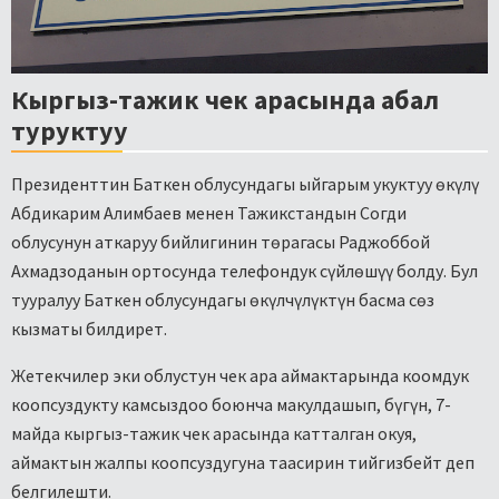
Кыргыз-тажик чек арасында абал
туруктуу
Президенттин Баткен облусундагы ыйгарым укуктуу өкүлү
Абдикарим Алимбаев менен Тажикстандын Согди
облусунун аткаруу бийлигинин төрагасы Раджоббой
Ахмадзоданын ортосунда телефондук сүйлөшүү болду. Бул
тууралуу Баткен облусундагы өкүлчүлүктүн басма сөз
кызматы билдирет.
Жетекчилер эки облустун чек ара аймактарында коомдук
коопсуздукту камсыздоо боюнча макулдашып, бүгүн, 7-
майда кыргыз-тажик чек арасында катталган окуя,
аймактын жалпы коопсуздугуна таасирин тийгизбейт деп
белгилешти.