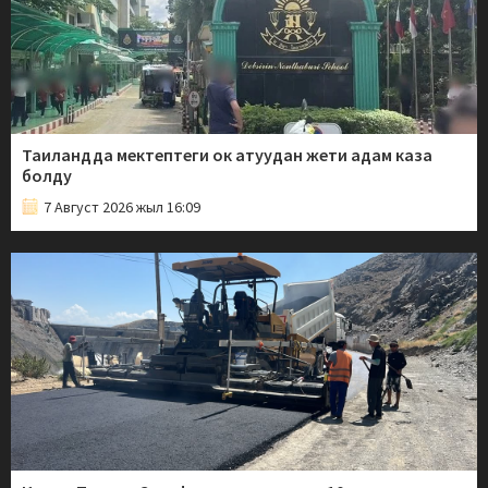
Таиландда мектептеги ок атуудан жети адам каза
болду
7 Август 2026 жыл 16:09