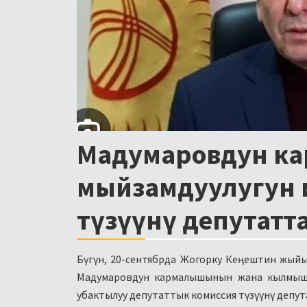
Мадумаровдун к
мыйзамдуулугун и
түзүүнү депутатт
Бүгүн, 20-сентябрда Жогорку Кеңештин жый
Мадумаровдун кармалышынын жана кылмыш 
убактылуу депутаттык комиссия түзүүнү депут