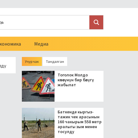
кономика
Медиа
Учур чак
Тандалган
езидент блогерлерди салыктан бошоткон мыйзамга кол койд
Тоголок Молдо
көчөсүнүн бир бөлүгү
жабылат
Баткенде кыргыз-
тажик чек арасынын
160 чакырым 558 метр
аралыгы зым менен
тосулду