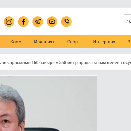
Коом
Маданият
Спорт
Интервью
Э
ын 160 чакырым 558 метр аралыгы зым менен тосулду
Пр