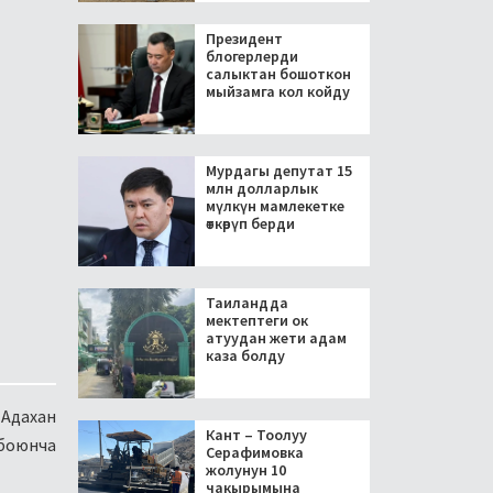
Президент
блогерлерди
салыктан бошоткон
мыйзамга кол койду
Мурдагы депутат 15
млн долларлык
мүлкүн мамлекетке
өткөрүп берди
Таиландда
мектептеги ок
атуудан жети адам
каза болду
 Адахан
Кант – Тоолуу
боюнча
Серафимовка
жолунун 10
чакырымына