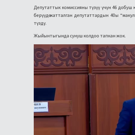
Депутаттык комиссияны түзүү үчүн 46 добуш 
берүүдө катталган депутаттардын 40ы “маку
түздү.
Жыйынтыгында сунуш колдоо тапкан жок.