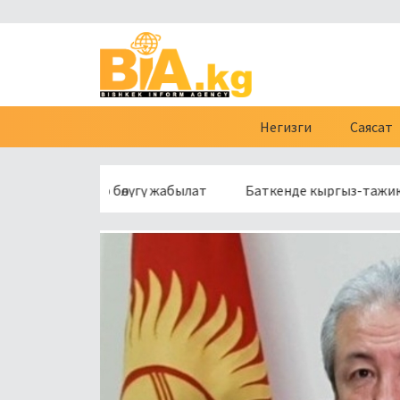
Негизги
Саясат
үн бир бөлүгү жабылат
Баткенде кыргыз-тажик чек арасын