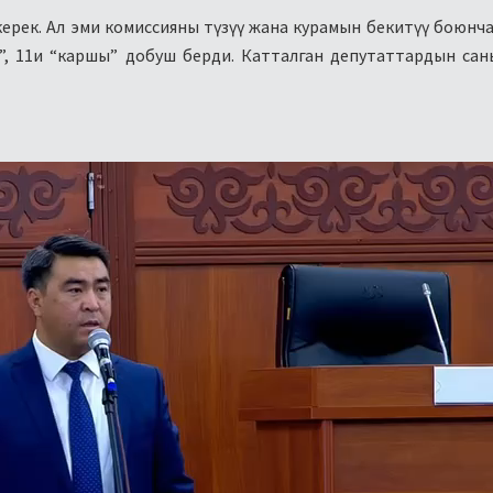
керек. Ал эми комиссияны түзүү жана курамын бекитүү боюнч
л”, 11и “каршы” добуш берди. Катталган депутаттардын сан