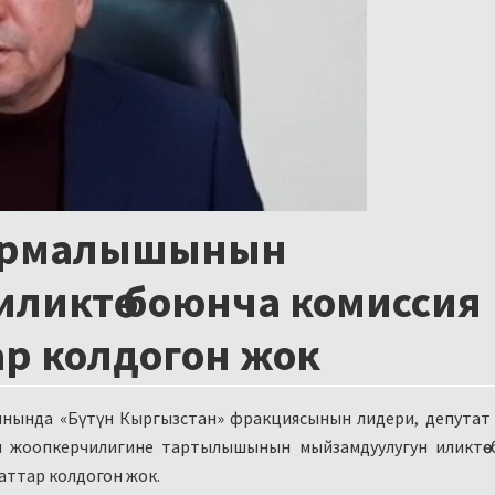
армалышынын
ликтөө боюнча комиссия
ар колдогон жок
ынында «Бүтүн Кыргызстан» фракциясынын лидери, депутат
жоопкерчилигине тартылышынын мыйзамдуулугун иликтөө 
аттар колдогон жок.