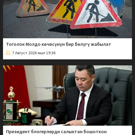
Тоголок Молдо көчөсүнүн бир бөлүгү жабылат
7 Август 2026 жыл 19:36
Президент блогерлерди салыктан бошоткон