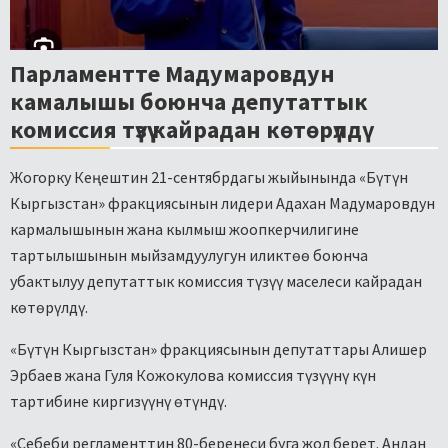
Парламентте Мадумаровдун
камалышы боюнча депутаттык
комиссия түзүү кайрадан көтөрүлдү
Жогорку Кеңештин 21-сентябрдагы жыйынында «Бүтүн
Кыргызстан» фракциясынын лидери Адахан Мадумаровдун
кармалышынын жана кылмыш жоопкерчилигине
тартылышынын мыйзамдуулугун иликтөө боюнча
убактылуу депутаттык комиссия түзүү маселеси кайрадан
көтөрүлдү.
«Бүтүн Кыргызстан» фракциясынын депутаттары Алишер
Эрбаев жана Гуля Кожокулова комиссия түзүүнү күн
тартибине киргизүүнү өтүндү.
«Себеби регламенттин 80-беренеси буга жол берет. Андан