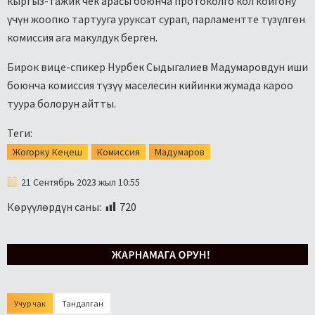
кыргыз-тажик чек арасы боюнча протоколго кол койгону
үчүн жоопко тартууга уруксат сурап, парламентте түзүлгөн
комиссия ага макулдук берген.
Бирок вице-спикер Нурбек Сыдыгалиев Мадумаровдун иши
боюнча комиссия түзүү маселесин кийинки жумада кароо
туура болорун айтты.
Теги:
Жогорку Кеңеш
Комиссия
Мадумаров
21 Сентябрь 2023 жыл 10:55
Көрүүлөрдүн саны:
720
Учур чак
Тандалган