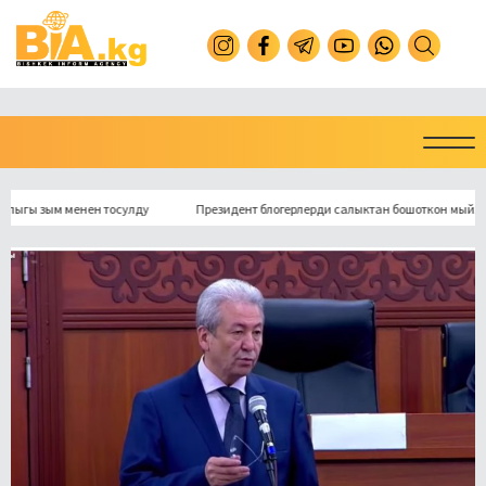
зым менен тосулду
Президент блогерлерди салыктан бошоткон мыйзамга кол