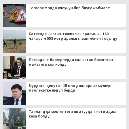
Тоголок Молдо көчөсүнүн бир бөлүгү жабылат
Баткенде кыргыз-тажик чек арасынын 160
чакырым 558 метр аралыгы зым менен тосулду
Президент блогерлерди салыктан бошоткон
мыйзамга кол койду
Мурдагы депутат 15 млн долларлык мүлкүн
мамлекетке өткөрүп берди
Таиландда мектептеги ок атуудан жети адам
каза болду