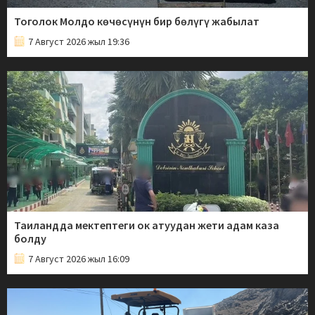
Тоголок Молдо көчөсүнүн бир бөлүгү жабылат
7 Август 2026 жыл 19:36
Таиландда мектептеги ок атуудан жети адам каза
болду
7 Август 2026 жыл 16:09