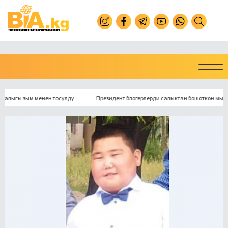
ы зым менен тосулду
Президент блогерлерди салыктан бошоткон мыйзамга к