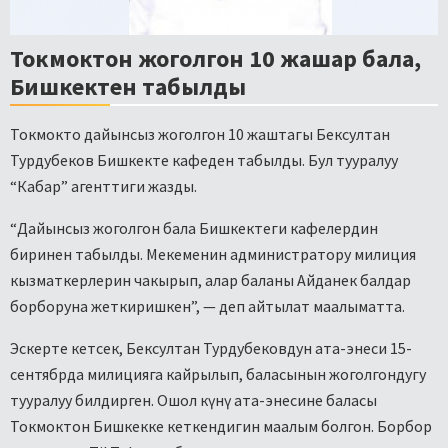
Токмоктон жоголгон 10 жашар бала,
Бишкектен табылды
Токмокто дайынсыз жоголгон 10 жаштагы Бексултан
Турдубеков Бишкекте кафеден табылды. Бул тууралуу
“Кабар” агенттиги жазды.
“Дайынсыз жоголгон бала Бишкектеги кафелердин
биринен табылды. Мекеменин администратору милиция
кызматкерлерин чакырып, алар баланы Айданек балдар
борборуна жеткиришкен”, — деп айтылат маалыматта.
Эскерте кетсек, Бексултан Турдубековдун ата-энеси 15-
сентябрда милицияга кайрылып, баласынын жоголгондугу
тууралуу билдирген. Ошол күнү ата-энесине баласы
Токмоктон Бишкекке кеткендигин маалым болгон. Борбор