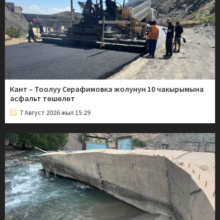
Кант – Тоолуу Серафимовка жолунун 10 чакырымына
асфальт төшөлөт
7 Август 2026 жыл 15:29