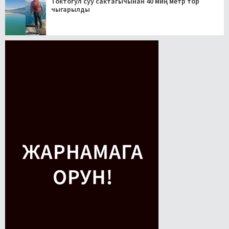
Токтогул суу сактагычынан 40 миң метр тор
чыгарылды