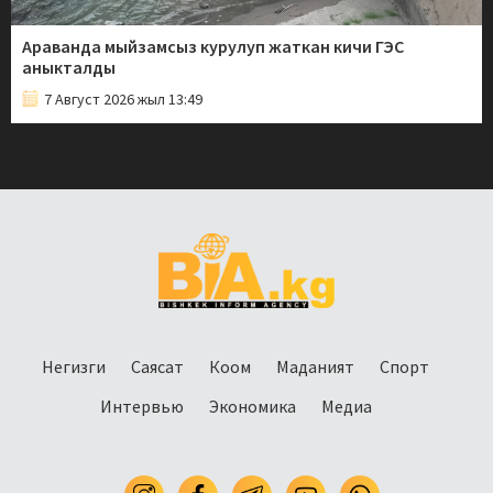
Араванда мыйзамсыз курулуп жаткан кичи ГЭС
аныкталды
7 Август 2026 жыл 13:49
Негизги
Саясат
Коом
Маданият
Спорт
Интервью
Экономика
Медиа