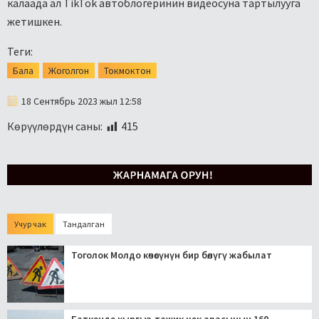
калаада ал TikTok автоблогеринин видеосуна тартылууга
жетишкен.
Теги:
Бала
Жоголгон
Токмоктон
18 Сентябрь 2023 жыл 12:58
Көрүүлөрдүн саны:
415
Учур чак
Тандалган
Тоголок Молдо көчөсүнүн бир бөлүгү жабылат