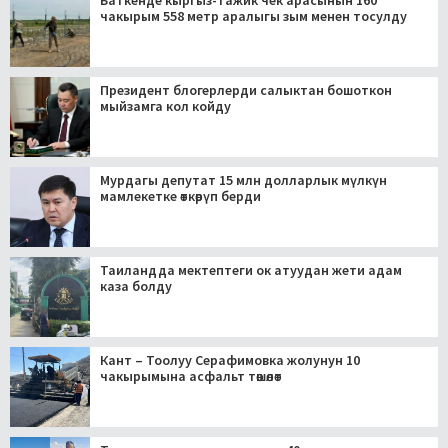
Баткенде кыргыз-тажик чек арасынын 160
чакырым 558 метр аралыгы зым менен тосулду
Президент блогерлерди салыктан бошоткон
мыйзамга кол койду
Мурдагы депутат 15 млн долларлык мүлкүн
мамлекетке өткөрүп берди
Таиландда мектептеги ок атуудан жети адам
каза болду
Кант – Тоолуу Серафимовка жолунун 10
чакырымына асфальт төшөлөт