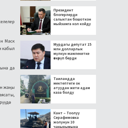
Президент
блогерлерди
салыктан бошоткон
аселелер
мыйзамга кол койду
ан Маск
Мурдагы депутат 15
н кабыл
млн долларлык
мүлкүн мамлекетке
өткөрүп берди
нына да
Таиландда
мектептеги ок
ын жаңы
атуудан жети адам
каза болду
аясаты,
үүдө.
Кант – Тоолуу
Серафимовка
жолунун 10
чакырымына