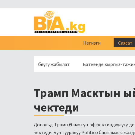
Негизги
Саясат
өсүнүн бир бөлүгү жабылат
Баткенде кыргыз-тажик чек ара
Трамп Масктын ы
чектеди
Дональд Трамп Өкмөттүн эффективдүүлүгү д
чектеди. Бул тууралуу
Politico
басылмасы жазд