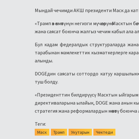
Мындай чечимди АКШ президенти Маск да катыш
«Трамп өз өкмөтүнүн негизги мүчөлөрүнө Масктын 
жана саясат боюнча жалгыз чечим кабыл ала ал
Бул кадам федералдык структураларда жан
тарабынан мамлекеттик кызматкерлерге карат
алынды.
DOGEдин саясаты соттордо катуу каршылык
туш болду.
«Президенттин билдирүүсү Масктын ыйгарым у
директиваларына ылайык, DOGE жана анын кыз
стратегия жана реформалардын мөөнөтү боюнча 
Теги:
Маск
Трамп
Укутарын
Чектеди