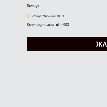
Бөлүшүү:
7 Март 2025 жыл 20:13
Көрүүлөрдүн саны:
4 003