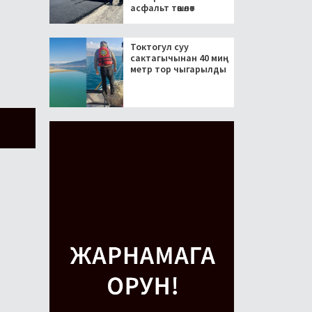
асфальт төшөлөт
Токтогул суу
сактагычынан 40 миң
метр тор чыгарылды