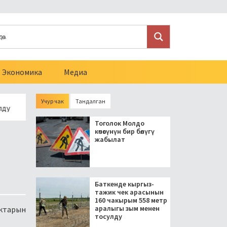
Экономика
Медиа
Учур чак
Тандалган
Президент блогерлерди салыктан бошоткон мыйзамга кол к
Тоголок Молдо
көчөсүнүн бир бөлүгү
жабылат
Баткенде кыргыз-
тажик чек арасынын
160 чакырым 558 метр
аралыгы зым менен
уктарын
тосулду