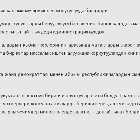
кан өкмөт мүчөлөрү менен жолугушууда билдирди.
бөлүмдөргө сунуштарды берүүгө укугу бар экенин, бирок кадрдык м
бастыгын айтты» деди администрация өкүлдөрү.
а алардын кызматкерлеринин арасында чатактарды жаратк
а бир катар массалык иштен алуу жана коркутуулардан кийи
ка жана демократтар менен айрым республикачылардын сы
куктарын чектөөнүн биринчи олуттуу аракети болду. Трампт
маткерлери консультацияларды бериши керек, ал эми кадр с
акыркы чечимдер министрлерде калат «, — деп айтылат билдир