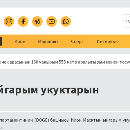
Коом
Маданият
Спорт
Интервью
сынын 160 чакырым 558 метр аралыгы зым менен тосулду
йгарым укуктарын
епартаментинин (DOGE) башчысы Илон Масктын ыйгарым ук
ы.