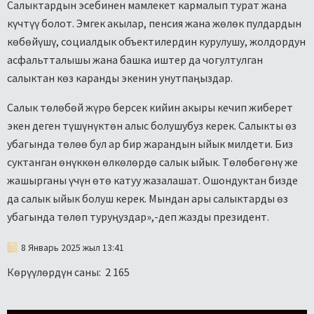
Салыктардын эсебинен мамлекет кармалып турат жана
күчтүү болот. Эмгек акылар, пенсия жана жөлөк пулдардын
көбөйүшү, социалдык объектилердин курулушу, жолдордун
асфальтталышы жана башка иштер да чогултулган
салыктан көз каранды экенин унутпаңыздар.
Салык төлөбөй жүрө берсек кийин акыры кечип жиберет
экен деген түшүнүктөн алыс болушубуз керек. Салыкты өз
убагында төлөө бул ар бир жарандын ыйык милдети. Биз
суктанган өнүккөн өлкөлөрдө салык ыйык. Төлөбөгөнү же
жашырганы үчүн өтө катуу жазалашат. Ошондуктан бизде
да салык ыйык болуш керек. Мындан ары салыктарды өз
убагында төлөп туруңуздар»,-деп жазды президент.
8 Январь 2025 жыл 13:41
Көрүүлөрдүн саны:
2 165