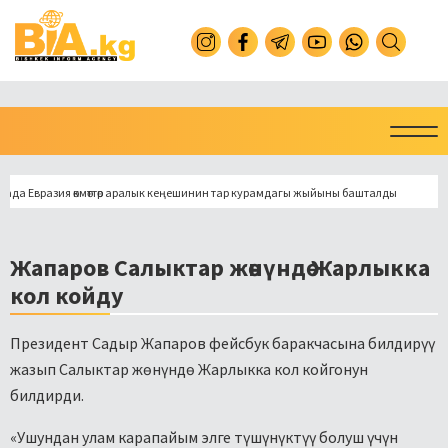
Евразия өкмөттөр аралык кеңешинин тар курамдагы жыйыны башталды
Токмо
Жапаров Салыктар жөнүндө Жарлыкка
кол койду
Президент Садыр Жапаров фейсбук баракчасына билдирүү
жазып Салыктар жөнүндө Жарлыкка кол койгонун
билдирди.
«Ушундан улам карапайым элге түшүнүктүү болуш үчүн