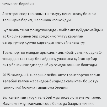
чечмелеп берейин.
Автотранспортко салыкты толугу менен жоюу боюнча
тапшырма берип, Жарлыкка кол койдум.
Бул чечим “Жол фонду жөнүндө» мыйзамга күйүүчү майдын
ар бир литринен бир сомдон чогултуу каралган
өзгөртүүлөр күчүнө киргендигине байланыштуу.
Транспортко мындан ары салык алынбайт, анын ордуна 1-
январдан тарта ар бир айдоочу унаасына куйган ар бир
литр бензин же дизелден бир сомдон алынып баштады.
2025-жылдын 1-январына чейин автотранспортко салык
төлөбөй келген жарандарыбызды да салыктан бошотуу
(амнистия) боюнча тапшырма бердим.
Бул салыктын түрүн төлөбөй жүргөндөр ого эле көп экен.
Мамлекет үчүн канчалык оор болсо да баарын кечтик.