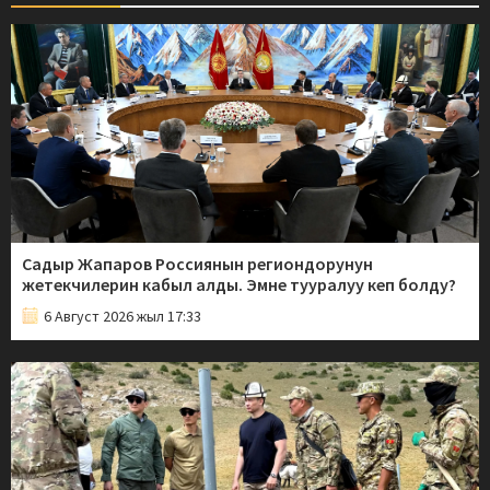
Садыр Жапаров Россиянын региондорунун
жетекчилерин кабыл алды. Эмне тууралуу кеп болду?
6 Август 2026 жыл 17:33