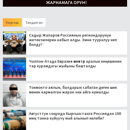
Учур чак
Тандалган
Садыр Жапаров Россиянын региондорунун
жетекчилерин кабыл алды. Эмне тууралуу кеп
болду?
Чолпон-Атада Евразия өкмөттөр аралык кеңешинин
тар курамдагы жыйыны башталды
Токмокто аялын, балдарын сабаган деген шек
менен кармалган жаран эки айга камалды
Августтун соңунда Кыргызстанга Россиядан 100
миң тонна күйүүчү май алынып келеби?