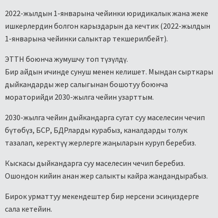
2022-жылдын 1-январына чейинки юридикалык жана жеке
ишкерлердин болгон карыздарын да кечтик (2022-жылдын
1-январына чейинки салыктар текшерилбейт).
ЭТТН боюнча жумушчу топ түзүлдү.
Бир айдын ичинде сунуш менен келишет. Мындан сырткары
дыйкандарды жер салыгынан бошотуу боюнча
мораторийди 2030-жылга чейин узарттым.
2030-жылга чейин дыйкандарга сугат суу маселесин чечип
бүтөбүз, БСР, БДРларды курабыз, каналдарды толук
тазалап, керектүү жерлерге жаңыларын куруп беребиз.
Кыскасы дыйкандарга суу маселесин чечип беребиз.
Ошондон кийин анан жер салыкты кайра жандандырабыз.
Бирок урматтуу мекендештер бир нерсени эсиңиздерге
сала кетейин.