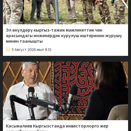
Эл өкүлдөрү кыргыз-тажик мамлекеттик чек
арасындагы инженердик курулуш иштеринин жүрүшү
менен таанышты
5 Август 2026 жыл 9:31
Касымалиев Кыргызстанда инвесторлорго жер