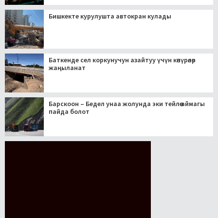
Бишкекте курулушта автокран кулады
Баткенде сел коркунучун азайтуу үчүн көпүрөлөр
жаңыланат
Барскоон – Бедел унаа жолунда эки тейлөө аймагы
пайда болот