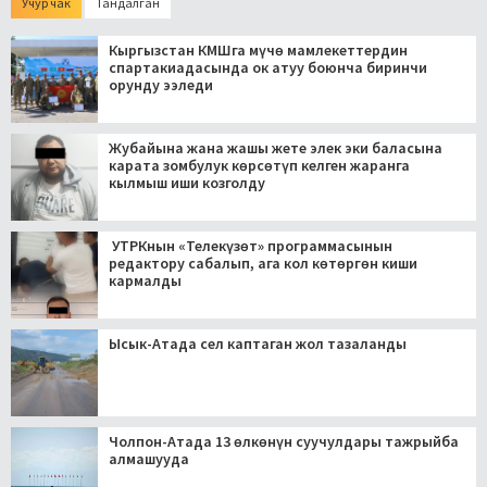
Учур чак
Тандалган
Кыргызстан КМШга мүчө мамлекеттердин
спартакиадасында ок атуу боюнча биринчи
орунду ээледи
Жубайына жана жашы жете элек эки баласына
карата зомбулук көрсөтүп келген жаранга
кылмыш иши козголду
УТРКнын «Телекүзөт» программасынын
редактору сабалып, ага кол көтөргөн киши
кармалды
Ысык-Атада сел каптаган жол тазаланды
Чолпон-Атада 13 өлкөнүн суучулдары тажрыйба
алмашууда