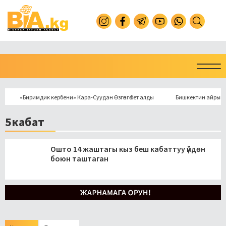
«Биримдик кербени» Кара-Суудан Өзгөнгө бет алды
Бишкектин айрым жерле
5кабат
Ошто 14 жаштагы кыз беш кабаттуу үйдөн
боюн таштаган