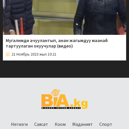
Мугалимди ачуулантып, анан жагымдуу маанай
тартуулаган окуучулар (видео)
21 Ноябрь 2023 жыл 10:21
Негизги
Саясат
Коом
Маданият
Спорт