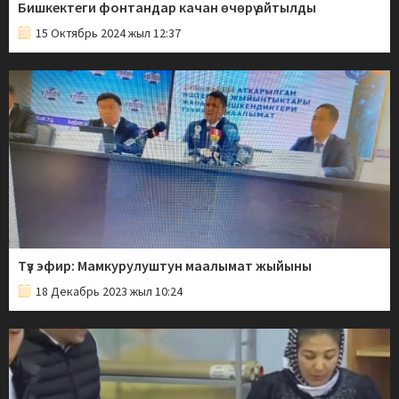
Бишкектеги фонтандар качан өчөрү айтылды
15 Октябрь 2024 жыл 12:37
Түз эфир: Мамкурулуштун маалымат жыйыны
18 Декабрь 2023 жыл 10:24