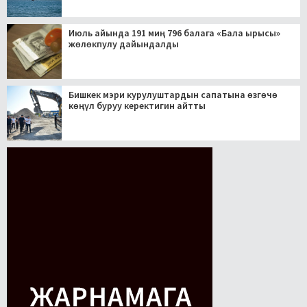
Июль айында 191 миң 796 балага «Бала ырысы»
жөлөкпулу дайындалды
Бишкек мэри курулуштардын сапатына өзгөчө
көңүл буруу керектигин айтты