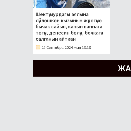
Шектүү мурдагы аялына
сүйлөшкөн кызынын жүрөгүнө
бычак сайып, канын ваннага
төгүп, денесин бөлүп, бочкага
салганын айткан
25 Сентябрь 2024 жыл 13:10