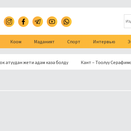
Коом
Маданият
Спорт
Интервью
Э
дан жети адам каза болду
Кант – Тоолуу Серафимовка жол