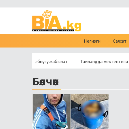
Негизги
Саясат
чөсүнүн бир бөлүгү жабылат
Таиландда мектептеги ок атуу
Бөлчөк