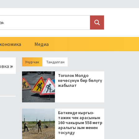
кономика
Медиа
Учур чак
Тандалган
унун 10 чакырымына асфальт төшөлөт
Араванда мыйзамсыз
Тоголок Молдо
көчөсүнүн бир бөлүгү
жабылат
Баткенде кыргыз-
тажик чек арасынын
160 чакырым 558 метр
аралыгы зым менен
тосулду