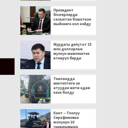
Президент
блогерлерди
салыктан бошоткон
мыйзамга кол койду
Мурдагы депутат 15
млн долларлык
мүлкүн мамлекетке
өткөрүп берди
Таиландда
мектептеги ок
атуудан жети адам
каза болду
Кант – Тоолуу
Серафимовка
жолунун 10
чакырымына