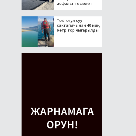
асфальт төшөлөт
Токтогул суу
сактагычынан 40 миң
метр тор чыгарылды