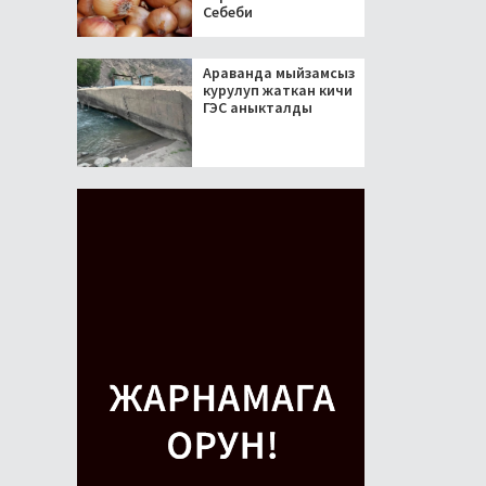
Себеби
Араванда мыйзамсыз
курулуп жаткан кичи
ГЭС аныкталды