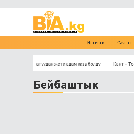
Негизги
Саясат
птеги ок атуудан жети адам каза болду
Кант – Тоолуу С
Бейбаштык