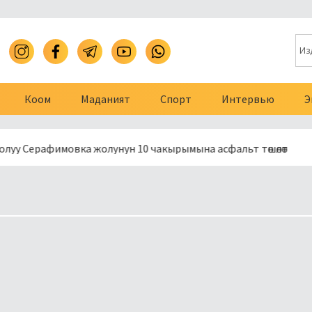
Коом
Маданият
Спорт
Интервью
Э
ерафимовка жолунун 10 чакырымына асфальт төшөлөт
Арава