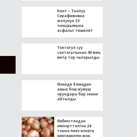
Кант – Тоолуу
Серафимовка
жолунун 10
чакырымына
асфальт төшөлөт
Токтогул суу
сактагычынан 40 миң
метр тор чыгарылды
Өлкөдө 8 миңден
ашык бош жумуш
орундары бар экени
айтылды
Өзбекстандан
импорттолгон 24
тонна пияз өлкөгө
киргизилген жок.