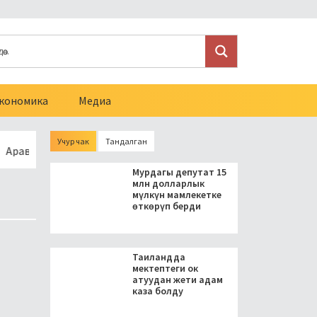
кономика
Медиа
Учур чак
Тандалган
нда мыйзамсыз курулуп жаткан кичи ГЭС аныкталды
Ысык
Мурдагы депутат 15
млн долларлык
мүлкүн мамлекетке
өткөрүп берди
Таиландда
мектептеги ок
атуудан жети адам
каза болду