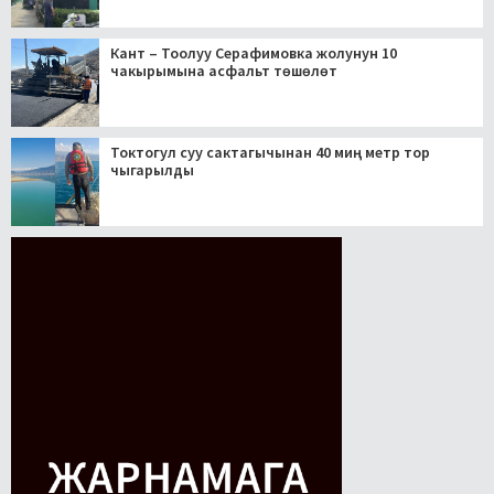
Кант – Тоолуу Серафимовка жолунун 10
чакырымына асфальт төшөлөт
Токтогул суу сактагычынан 40 миң метр тор
чыгарылды