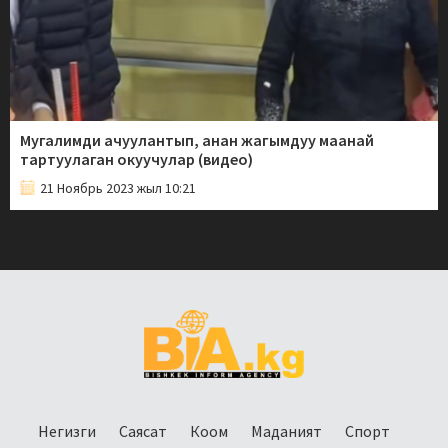
Мугалимди ачуулантып, анан жагымдуу маанай
тартуулаган окуучулар (видео)
21 Ноябрь 2023 жыл 10:21
Негизги
Саясат
Коом
Маданият
Спорт