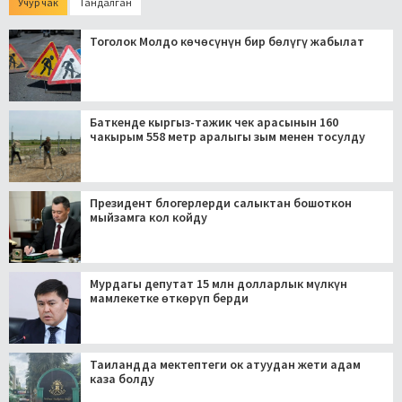
Учур чак
Тандалган
Тоголок Молдо көчөсүнүн бир бөлүгү жабылат
Баткенде кыргыз-тажик чек арасынын 160
чакырым 558 метр аралыгы зым менен тосулду
Президент блогерлерди салыктан бошоткон
мыйзамга кол койду
Мурдагы депутат 15 млн долларлык мүлкүн
мамлекетке өткөрүп берди
Таиландда мектептеги ок атуудан жети адам
каза болду