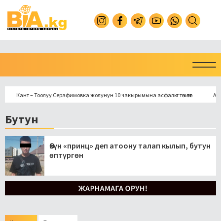
Кант – Тоолуу Серафимовка жолунун 10 чакырымына асфальт төшөлөт
Араванд
Бутун
Өзүн «принц» деп атоону талап кылып, бутун
өптүргөн