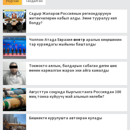
Учур чак
Тандалган
Садыр Жапаров Россиянын региондорунун
жетекчилерин кабыл алды. Эмне тууралуу кеп
болду?
Чолпон-Атада Евразия өкмөттөр аралык кеңешинин
тар курамдагы жыйыны башталды
Токмокто аялын, балдарын сабаган деген шек
менен кармалган жаран эки айга камалды
Августтун соңунда Кыргызстанга Россиядан 100
миң тонна күйүүчү май алынып келеби?
Бишкекте курулушта автокран кулады