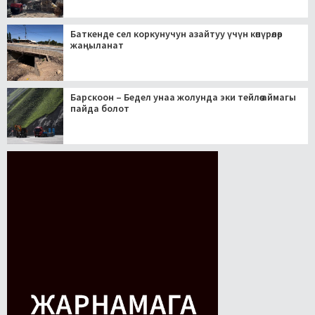
Баткенде сел коркунучун азайтуу үчүн көпүрөлөр
жаңыланат
Барскоон – Бедел унаа жолунда эки тейлөө аймагы
пайда болот