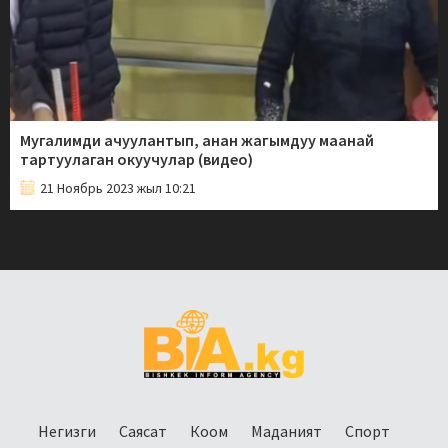
Мугалимди ачуулантып, анан жагымдуу маанай
тартуулаган окуучулар (видео)
21 Ноябрь 2023 жыл 10:21
Негизги
Саясат
Коом
Маданият
Спорт