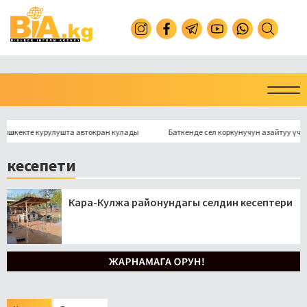
екте курулушта автокран кулады
Баткенде сел коркунучун азайтуу үчүн көпү
кесепети
Кара-Кулжа районундагы селдин кесептери