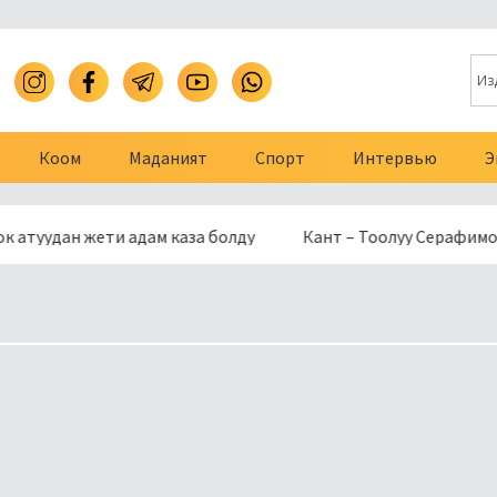
Коом
Маданият
Спорт
Интервью
Э
ан жети адам каза болду
Кант – Тоолуу Серафимовка жолу