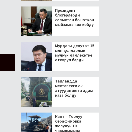
Президент
блогерлерди
салыктан бошоткон
мыйзамга кол койду
Мурдагы депутат 15
млн долларлык
мүлкүн мамлекетке
өткөрүп берди
Таиландда
мектептеги ок
атуудан жети адам
каза болду
Кант – Тоолуу
Серафимовка
жолунун 10
чакырымына