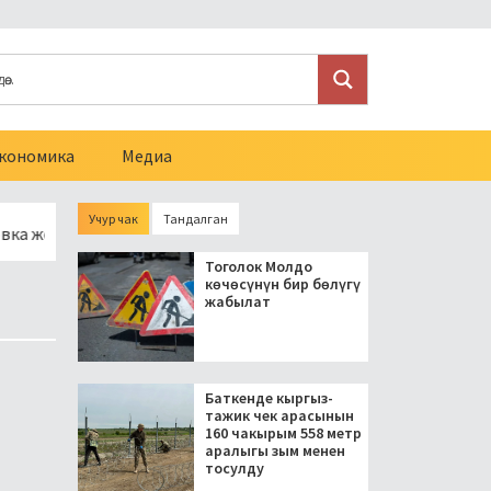
кономика
Медиа
Учур чак
Тандалган
нун 10 чакырымына асфальт төшөлөт
Араванда мыйзамсыз 
Тоголок Молдо
көчөсүнүн бир бөлүгү
жабылат
Баткенде кыргыз-
тажик чек арасынын
160 чакырым 558 метр
аралыгы зым менен
тосулду