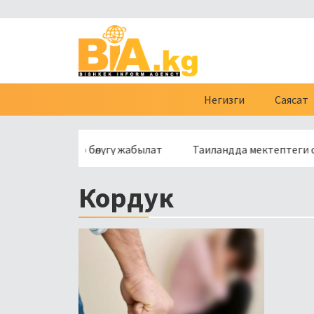
Негизги
Саясат
сүнүн бир бөлүгү жабылат
Таиландда мектептеги ок атууд
Кордук