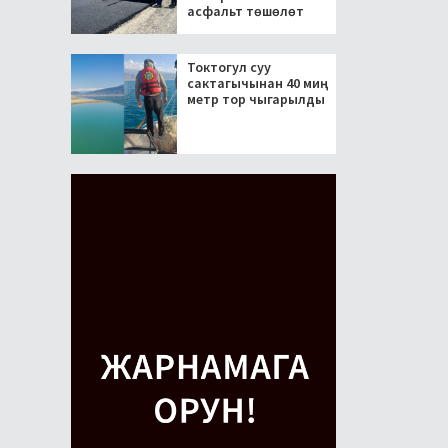
асфальт төшөлөт
Токтогул суу
сактагычынан 40 миң
метр тор чыгарылды