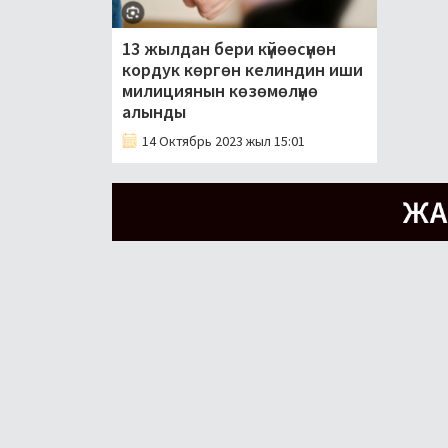
13 жылдан бери күйөөсүнөн
кордук көргөн келиндин иши
милициянын көзөмөлүнө
алынды
14 Октябрь 2023 жыл 15:01