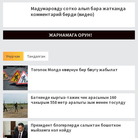
Мадумаровду сотко алып бара жатканда
комментарий берди (видео)
Учур чак
Тандалган
Тоголок Молдо көчөсүнүн бир бөлүгү жабылат
Баткенде кыргыз-тажик чек арасынын 160
чакырым 558 метр аралыгы зым менен тосулду
Президент блогерлерди салыктан бошоткон
мыйзамга кол койду