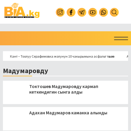
Кант – Тоолуу Серафимовка жолунун 10 чакырымына асфальт төшөлөт
Араванд
Мадумаровду
Токтошев Мадумаровду кармап
кеткендигин сынга алды
Адахан Мадумаров камакка алынды