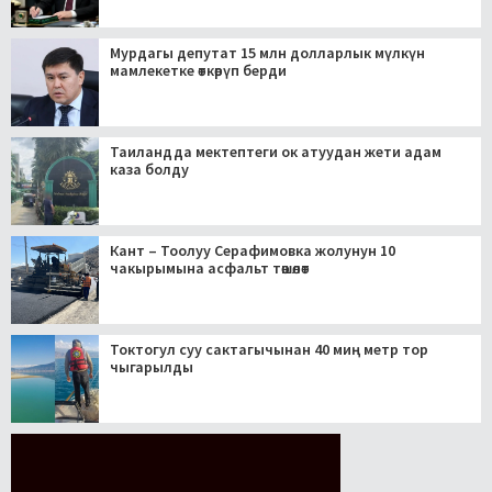
Мурдагы депутат 15 млн долларлык мүлкүн
мамлекетке өткөрүп берди
Таиландда мектептеги ок атуудан жети адам
каза болду
Кант – Тоолуу Серафимовка жолунун 10
чакырымына асфальт төшөлөт
Токтогул суу сактагычынан 40 миң метр тор
чыгарылды