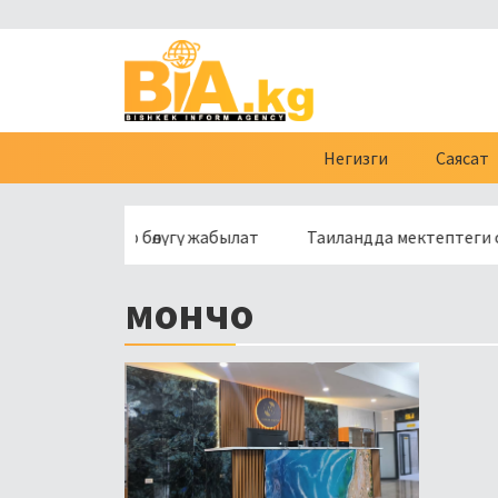
Негизги
Саясат
өсүнүн бир бөлүгү жабылат
Таиландда мектептеги ок атууд
мончо