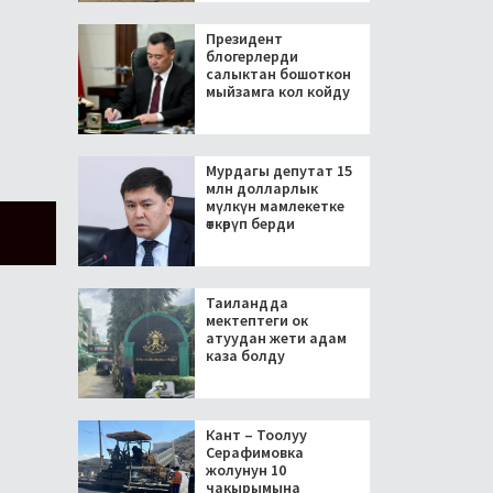
Президент
блогерлерди
салыктан бошоткон
мыйзамга кол койду
Мурдагы депутат 15
млн долларлык
мүлкүн мамлекетке
өткөрүп берди
Таиландда
мектептеги ок
атуудан жети адам
каза болду
Кант – Тоолуу
Серафимовка
жолунун 10
чакырымына