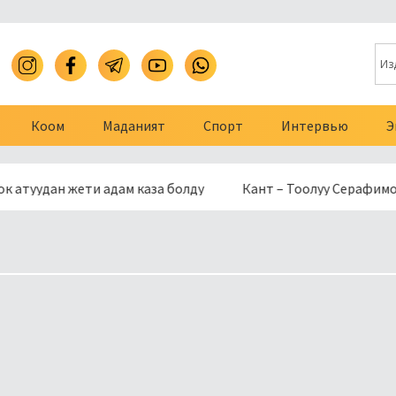
Коом
Маданият
Спорт
Интервью
Э
ан жети адам каза болду
Кант – Тоолуу Серафимовка жол