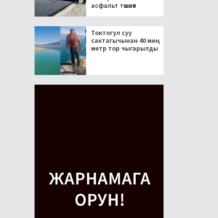
асфальт төшөлөт
Токтогул суу
сактагычынан 40 миң
метр тор чыгарылды