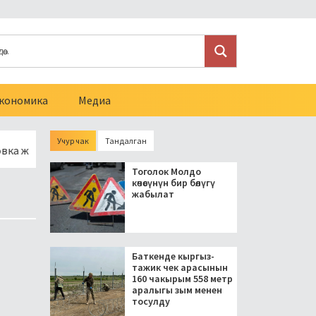
кономика
Медиа
Учур чак
Тандалган
унун 10 чакырымына асфальт төшөлөт
Араванда мыйзамсыз
Тоголок Молдо
көчөсүнүн бир бөлүгү
жабылат
Баткенде кыргыз-
тажик чек арасынын
160 чакырым 558 метр
аралыгы зым менен
тосулду