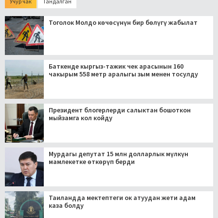
Учур чак
Тандалган
Тоголок Молдо көчөсүнүн бир бөлүгү жабылат
Баткенде кыргыз-тажик чек арасынын 160
чакырым 558 метр аралыгы зым менен тосулду
Президент блогерлерди салыктан бошоткон
мыйзамга кол койду
Мурдагы депутат 15 млн долларлык мүлкүн
мамлекетке өткөрүп берди
Таиландда мектептеги ок атуудан жети адам
каза болду