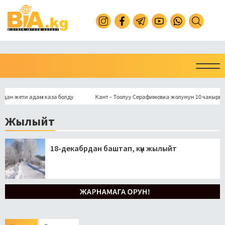
 жети адам каза болду
Кант – Тоолуу Серафимовка жолунун 10 чакырымына ас
Жылыйт
18-декабрдан баштап, күн жылыйт