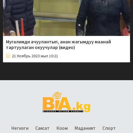
Мугалимди ачуулантып, анан жагымдуу маанай
тартуулаган окуучулар (видео)
21 Ноябрь 2023 жыл 10:21
Негизги
Саясат
Коом
Маданият
Спорт