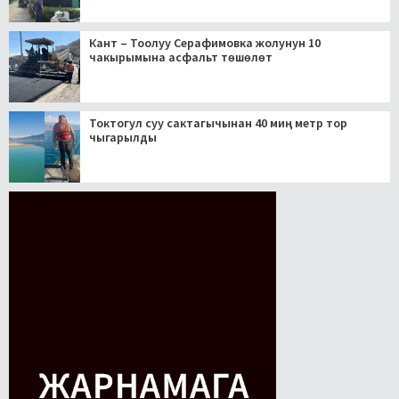
Кант – Тоолуу Серафимовка жолунун 10
чакырымына асфальт төшөлөт
Токтогул суу сактагычынан 40 миң метр тор
чыгарылды