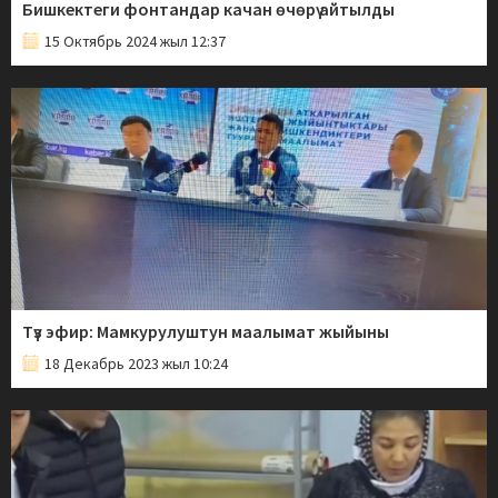
Бишкектеги фонтандар качан өчөрү айтылды
15 Октябрь 2024 жыл 12:37
Түз эфир: Мамкурулуштун маалымат жыйыны
18 Декабрь 2023 жыл 10:24