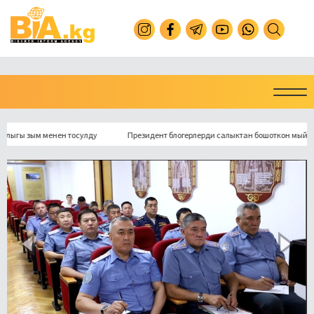
зым менен тосулду
Президент блогерлерди салыктан бошоткон мыйзамга ко