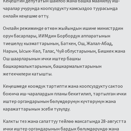
Кеңештин депутатын шайлоо жана башка маанилүү иш-
чаралар учурунда коопсуздукту камсыздоо туурасында
онлайн кеңешме өттү.
Онлайн режиминде өткөн жыйындын ишине министрдин
орун басарлары, ИИМдин Борбордук аппаратынын
тиешелүү кызматтарынын, Баткен, Ош, Жалал-Абад,
Нарын, Ысык-Көл, Талас, Чүй облустарынын, Бишкек жана
Ош шаарларынын ички иштер башкы
башкармалыктарынын, башкармалыктарынын
жетекчилери катышты.
Кеңешмеде коомдук тартипти жана коопсуздукту сактоо
боюнча иш-чаралардын планы бекитилип, тартылган ички
иштер органдарынын бөлүмдөрүнүн күчтөрүнүн жана
каражаттарынын эсеби түзүлдү.
Калкты тез жана сапаттуу тейлөө максатында 28-августта
ички иштер органдарынын бардык бөлүмдөрүндө жана