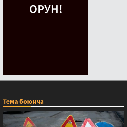
Тема боюнча