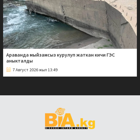
Араванда мыйзамсыз курулуп жаткан кичи ГЭС
аныкталды
7 Август 2026 жыл 13:49