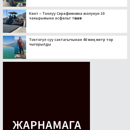
Кант – Тоолуу Серафимовка жолунун 10
чакырымына асфальт төшөлөт
Токтогул суу сактагычынан 40 миң метр тор
чыгарылды