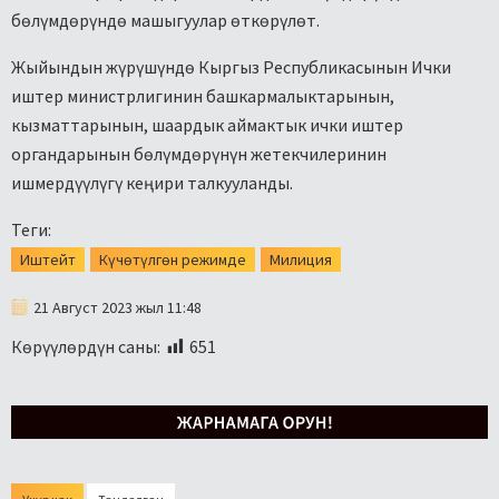
бөлүмдөрүндө машыгуулар өткөрүлөт.
Жыйындын жүрүшүндө Кыргыз Республикасынын Ички
иштер министрлигинин башкармалыктарынын,
кызматтарынын, шаардык аймактык ички иштер
органдарынын бөлүмдөрүнүн жетекчилеринин
ишмердүүлүгү кеңири талкууланды.
Теги:
Иштейт
Күчөтүлгөн режимде
Милиция
21 Август 2023 жыл 11:48
Көрүүлөрдүн саны:
651