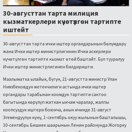
30-августтан тарта милиция
кызматкерлери күчөтүлгөн тартипте
иштейт
30-августтан тарта ички иштер органдарынын бөлүмдөрү
жана Ички иштер министрлигинин Ички аскерлери
күчөтүлгөн тартипте кызмат өтөй баштайт. Бул тууралуу
Ички иштер министрлигинен билдиришти.
Маалыматка ылайык, бүгүн, 21-августта министр Улан
Ниязбековдун жетекчилиги астында ички иштер
органдары тарабынан коомдук тартипти сактоо
багытында көрүлүп жаткан ыкчам чаралар, жалпы
коопсуздук иштери боюнча, анын ичинде 31-август
Эгемендүүлүк күнү, 1-сентябрь окуу жылынын башталышы,
10-сентябрь Бишкек шаарынын Ленин районунда Жогорку