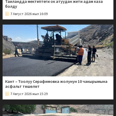
Таиландда мектептеги ок атуудан жети адам каза
болду
7 Август 2026 жыл 16:09
Кант – Тоолуу Серафимовка жолунун 10 чакырымына
асфальт төшөлөт
7 Август 2026 жыл 15:29