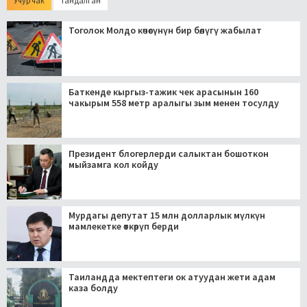
Учур чак
Тандалган
Тоголок Молдо көчөсүнүн бир бөлүгү жабылат
Баткенде кыргыз-тажик чек арасынын 160
чакырым 558 метр аралыгы зым менен тосулду
Президент блогерлерди салыктан бошоткон
мыйзамга кол койду
Мурдагы депутат 15 млн долларлык мүлкүн
мамлекетке өткөрүп берди
Таиландда мектептеги ок атуудан жети адам
каза болду