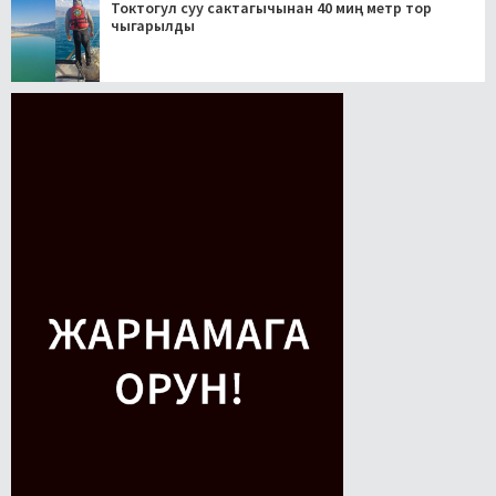
Токтогул суу сактагычынан 40 миң метр тор
чыгарылды