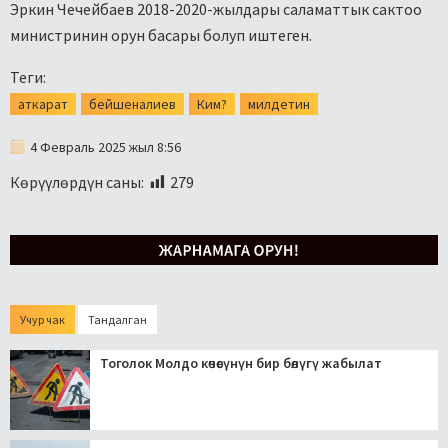
Эркин Чечейбаев 2018-2020-жылдары саламаттык сактоо
министринин орун басары болуп иштеген.
Теги:
аткарат
бейшеналиев
Ким?
милдетин
4 Февраль 2025 жыл 8:56
Көрүүлөрдүн саны:
279
Учур чак
Тандалган
Тоголок Молдо көчөсүнүн бир бөлүгү жабылат