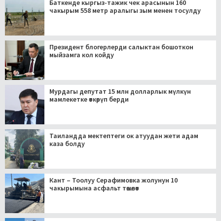
Баткенде кыргыз-тажик чек арасынын 160
чакырым 558 метр аралыгы зым менен тосулду
Президент блогерлерди салыктан бошоткон
мыйзамга кол койду
Мурдагы депутат 15 млн долларлык мүлкүн
мамлекетке өткөрүп берди
Таиландда мектептеги ок атуудан жети адам
каза болду
Кант – Тоолуу Серафимовка жолунун 10
чакырымына асфальт төшөлөт