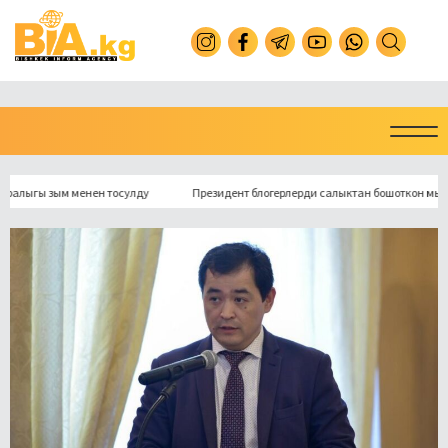
ы зым менен тосулду
Президент блогерлерди салыктан бошоткон мыйзамга 