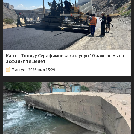
Кант – Тоолуу Серафимовка жолунун 10 чакырымына
асфальт төшөлөт
7 Август 2026 жыл 15:29