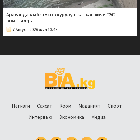
Араванда мыйзамсыз курулуп жаткан кичи ГЭС
аныкталды
7 Август 2026 жыл 13:49
Негизги
Саясат
Коом
Маданият
Спорт
Интервью
Экономика
Медиа