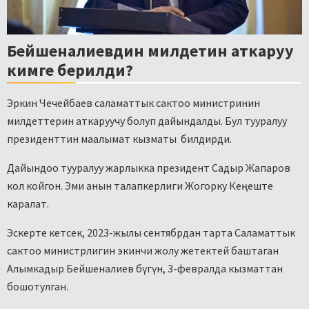
Бейшеналиевдин милдетин аткаруу
кимге берилди?
Эркин Чечейбаев саламаттык сактоо министринин
милдеттерин аткаруучу болуп дайындалды. Бул тууралуу
президенттин маалымат кызматы билдирди.
Дайындоо тууралуу жарлыкка президент Садыр Жапаров
кол койгон. Эми анын талапкерлиги Жогорку Кеңеште
каралат.
Эскерте кетсек, 2023-жылы сентябрдан тарта Саламаттык
сактоо министрлигин экинчи жолу жетектей баштаган
Алымкадыр Бейшеналиев бүгүн, 3-февралда кызматтан
бошотулган.