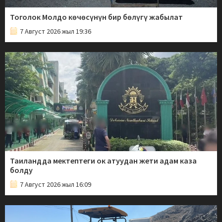
Тоголок Молдо көчөсүнүн бир бөлүгү жабылат
7 Август 2026 жыл 19:36
Таиландда мектептеги ок атуудан жети адам каза
болду
7 Август 2026 жыл 16:09