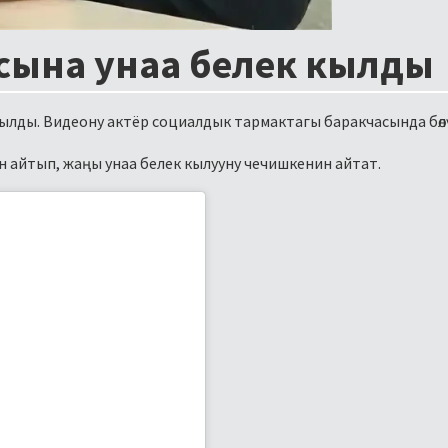
асына унаа белек кылды
кылды. Видеону актёр социалдык тармактагы баракчасында бөл
 айтып, жаңы унаа белек кылууну чечишкенин айтат.