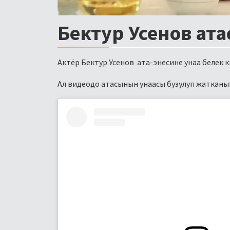
Бектур Усенов ат
Актёр Бектур Усенов ата-энесине унаа белек 
Ал видеодо атасынын унаасы бузулуп жатканын