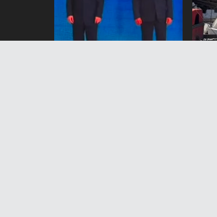
Чолпон-Атада Евразия
Бишк
өкмөттөр аралык кеңешинин
авто
тар курамдагы жыйыны
6 А
башталды
6 Август 2026 жыл 17:21