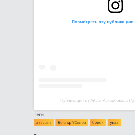
Посмотреть эту публикацию 
Публикация от Айзат Аскарбекова (@
Теги:
атасына
Бекткр УСенов
белек
унаа