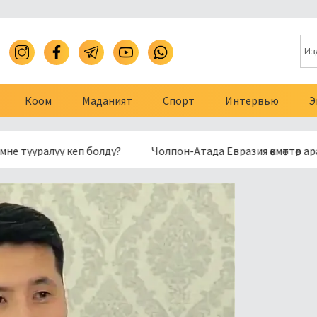
Коом
Маданият
Спорт
Интервью
Э
у кеп болду?
Чолпон-Атада Евразия өкмөттөр аралык ке