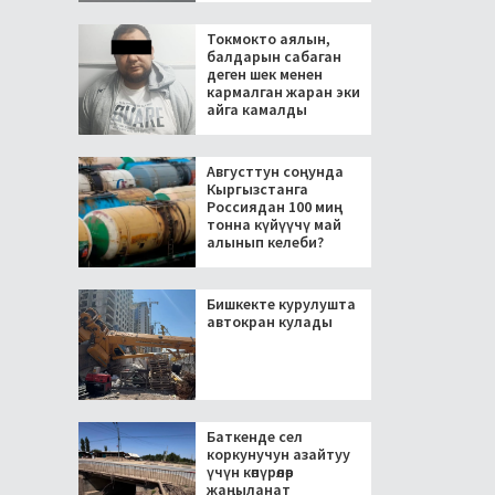
Токмокто аялын,
балдарын сабаган
деген шек менен
кармалган жаран эки
айга камалды
Августтун соңунда
Кыргызстанга
Россиядан 100 миң
тонна күйүүчү май
алынып келеби?
Бишкекте курулушта
автокран кулады
Баткенде сел
коркунучун азайтуу
үчүн көпүрөлөр
жаңыланат