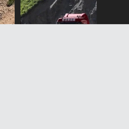
н
Барскоон – Бедел унаа
жолунда эки тейлөө аймагы
пайда болот
6 Август 2026 жыл 13:03