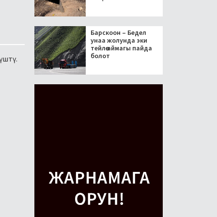
Барскоон – Бедел
унаа жолунда эки
тейлөө аймагы пайда
болот
үштү.