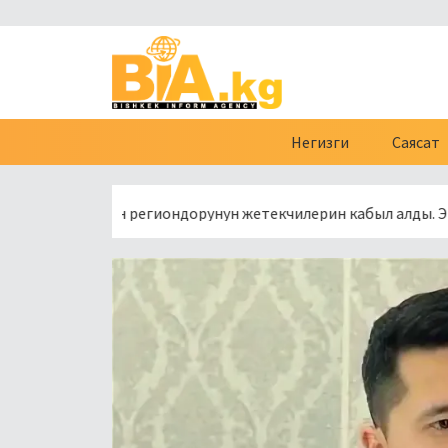
Негизги
Саясат
иянын региондорунун жетекчилерин кабыл алды. Эмне тууралу