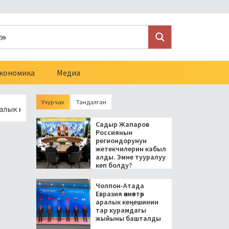
кономика
Медиа
Учур чак
Тандалган
ңешинин тар курамдагы жыйыны башталды
Токмокто аялын,
Садыр Жапаров
Россиянын
региондорунун
жетекчилерин кабыл
алды. Эмне тууралуу
кеп болду?
Чолпон-Атада
Евразия өкмөттөр
аралык кеңешинин
тар курамдагы
жыйыны башталды