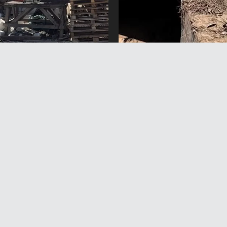
екте курулушта
Баткенде сел коркунучу
кран кулады
азайтуу үчүн көпүрөлөр
жаңыланат
вгуст 2026 жыл 15:38
6 Август 2026 жыл 15:36