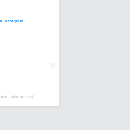
в Instagram
aiza_askarbekova)