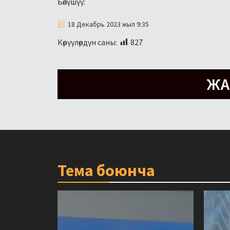
Бөлүшүү:
18 Декабрь 2023 жыл 9:35
Көрүүлөрдүн саны:
827
Тема боюнча