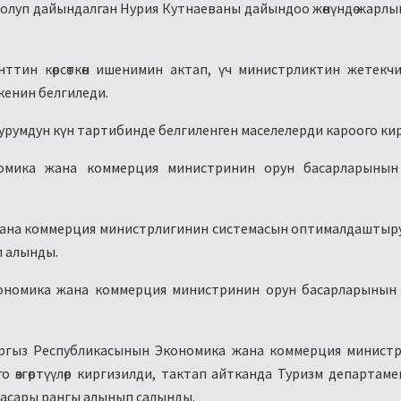
болуп дайындалган Нурия Кутнаеваны дайындоо жөнүндө жарл
тин көрсөткөн ишенимин актап, үч министрликтин жетекч
кенин белгиледи.
турумдун күн тартибинде белгиленген маселелерди кароого ки
номика жана коммерция министринин орун басарларынын
ана коммерция министрлигинин системасын оптималдаштыр
 алынды.
кономика жана коммерция министринин орун басарларынын
ргыз Республикасынын Экономика жана коммерция министр
о өзгөртүүлөр киргизилди, тактап айтканда Туризм департам
асары рангы алынып салынды.