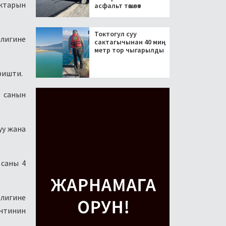
ыктарын
асфальт төшөлөт
Токтогул суу
илигине
сактагычынан 40 миң
метр тор чыгарылды
ришти.
 санын
уу жана
 саны 4
лигине
ентинин