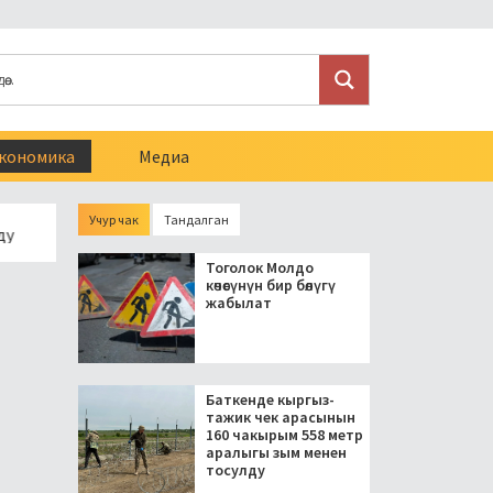
кономика
Медиа
Учур чак
Тандалган
резидент блогерлерди салыктан бошоткон мыйзамга кол койд
Тоголок Молдо
көчөсүнүн бир бөлүгү
жабылат
Баткенде кыргыз-
тажик чек арасынын
160 чакырым 558 метр
аралыгы зым менен
тосулду