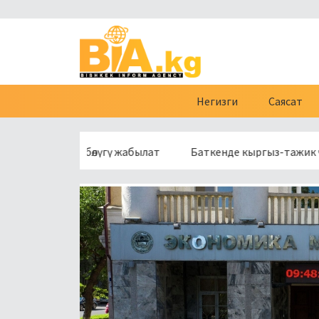
Негизги
Саясат
нүн бир бөлүгү жабылат
Баткенде кыргыз-тажик чек арасы