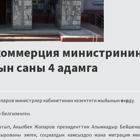
коммерция министрини
н саны 4 адамга
паров министрлер кабинетинин кезектеги жыйынын өткөрдү.
 белгиленген.
тып, Акылбек Жапаров президенттин Алымкадыр Бейшена
тырованы эмгек, социалдык камсыздоо жана миграция мин