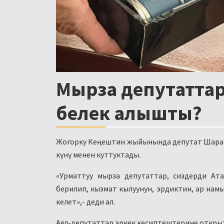
Мырза депутаттар
белек алышты?
Жогорку Кеңештин жыйынында депутат Шарап
күнү менен куттуктады.
«Урматтуу мырза депутаттар, сиздерди Ат
берилип, кызмат кылуунун, эрдиктин, ар на
келет»,- деди ал.
Аял-депутаттар эркек кесиптештерине откры