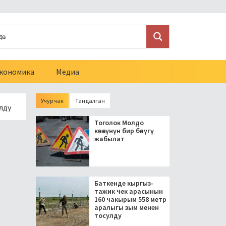
кономика
Медиа
Учур чак
Тандалган
Президент блогерлерди салыктан бошоткон мыйзамга кол ко
Тоголок Молдо
көчөсүнүн бир бөлүгү
жабылат
Баткенде кыргыз-
тажик чек арасынын
160 чакырым 558 метр
аралыгы зым менен
тосулду