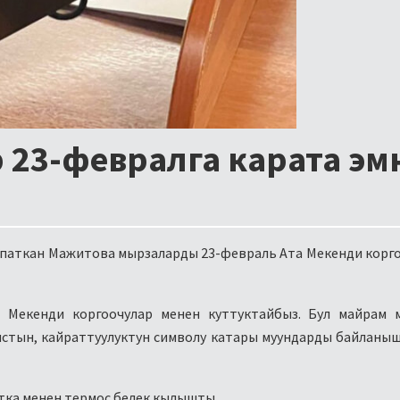
 23-февралга карата эм
аткан Мажитова мырзаларды 23-февраль Ата Мекенди корг
а Мекенди коргоочулар менен куттуктайбыз. Бул майрам 
мыстын, кайраттуулуктун символу катары муундарды байлан
тка менен термос белек кылышты.