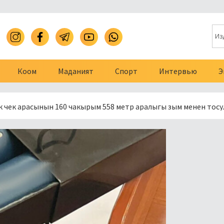
Коом
Маданият
Спорт
Интервью
Э
ынын 160 чакырым 558 метр аралыгы зым менен тосулду