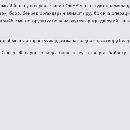
зылай İnönü университетинин ОшМУ менен түзүлгөн меморан
өөк, боор, бөйрөк органдарын алмаштыруу боюнча операц
жрыйбасын жогорулатуу боюнча окутуулар жүргүзүлөрүн айткан»
 тарабынан ар тараптуу жардам жана колдоо көрсөтүлөрүн билд
ы Садыр Жапаров өлкөдө бардык муктаждарга бөйрөгүн 