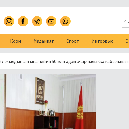
Коом
Маданият
Спорт
Интервью
Э
н аягына чейин 50 млн адам ачарчылыкка кабылышы мүмкүн эке