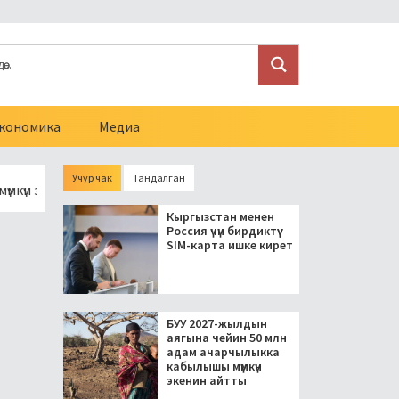
кономика
Медиа
Учур чак
Тандалган
нин айтты
Муратбек Азымбакиев Кыргызстандын Швейца
Кыргызстан менен
Россия үчүн бирдиктүү
SIM-карта ишке кирет
БУУ 2027-жылдын
аягына чейин 50 млн
адам ачарчылыкка
кабылышы мүмкүн
экенин айтты