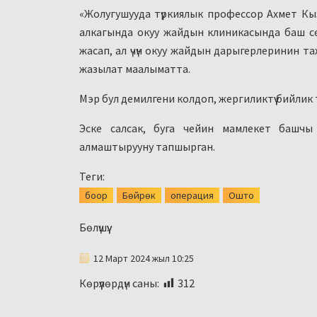
«Жолугушууда түркиялык профессор Ахмет Кы
алкагында окуу жайдын клиникасында баш с
жасап, ал үчүн окуу жайдын дарыгерлеринин та
жазылат маалыматта.
Мэр бул демилгени колдоп, жергиликтүү бийлик
Эске салсак, буга чейин мамлекет башч
алмаштырууну тапшырган.
Теги:
боор
Бөйрөк
операция
Ошто
Бөлүшүү:
12 Март 2024 жыл 10:25
Көрүүлөрдүн саны:
312