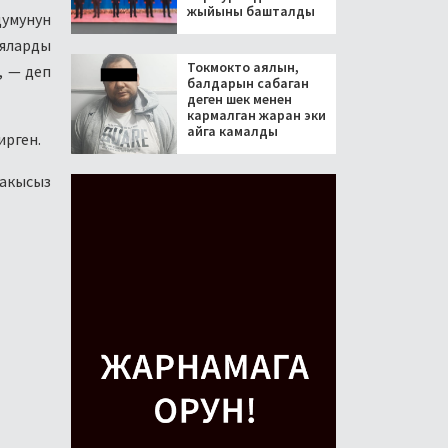
жыйыны башталды
думунун
ияларды
Токмокто аялын,
, — деп
балдарын сабаган
деген шек менен
кармалган жаран эки
айга камалды
ирген.
акысыз