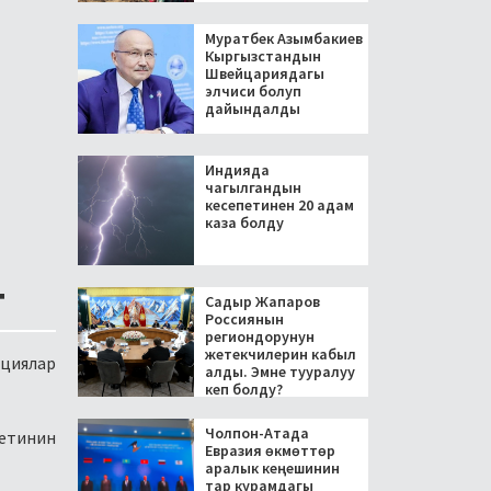
Муратбек Азымбакиев
Кыргызстандын
Швейцариядагы
элчиси болуп
дайындалды
Индияда
чагылгандын
кесепетинен 20 адам
каза болду
т
Садыр Жапаров
Россиянын
региондорунун
жетекчилерин кабыл
циялар
алды. Эмне тууралуу
кеп болду?
Чолпон-Атада
тетинин
Евразия өкмөттөр
аралык кеңешинин
тар курамдагы