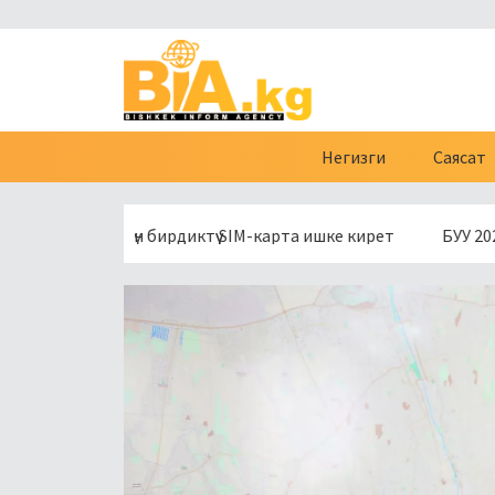
Негизги
Саясат
ссия үчүн бирдиктүү SIM-карта ишке кирет
БУУ 2027-жылды