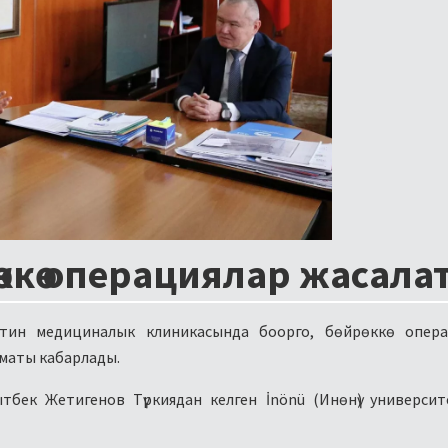
өккө операциялар жасала
тин медициналык клиникасында боорго, бөйрөккө опера
зматы кабарлады.
тбек Жетигенов Түркиядан келген İnönü (Инөнү) универси