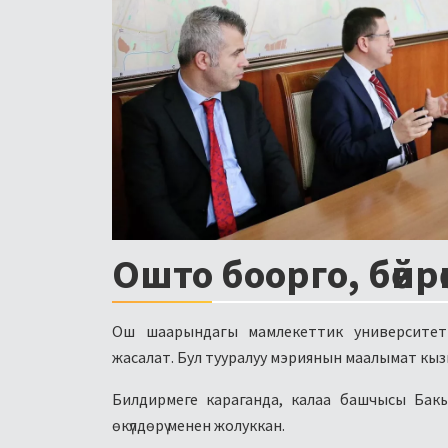
Ошто боорго, бөйр
Ош шаарындагы мамлекеттик университет
жасалат. Бул тууралуу мэриянын маалымат кы
Билдирмеге караганда, калаа башчысы Бакы
өкүлдөрү менен жолуккан.