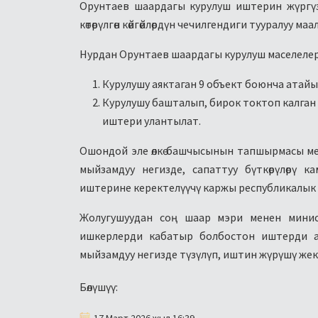
Орунтаев шаардагы курулуш иштерин жүргүз
көтөрүлгөн көйгөйлөрдүн чечилгендиги тууралуу м
Нурдан Орунтаев шаардагы курулуш маселелер
Курулушу аяктаган 9 объект боюнча атайы
Курулушу башталып, бирок токтоп калган 
иштери улантылат.
Ошондой эле өлкө башчысынын тапшырмасы м
мыйзамдуу негизде, сапаттуу бүткөрүлөрү
иштерине керектелүүчү каржы республикалык 
Жолугушуудан соң шаар мэри менен мини
ишкерлерди кабатыр болбостон иштерди а
мыйзамдуу негизде түзүлүп, иштин жүрүшү жеке 
Бөлүшүү:
17 Март 2026 жыл 16:39