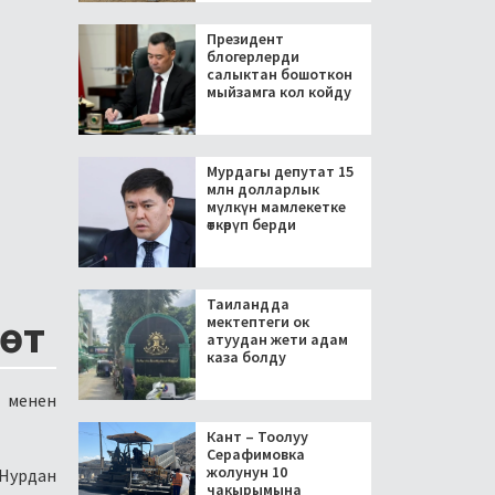
Президент
блогерлерди
салыктан бошоткон
мыйзамга кол койду
Мурдагы депутат 15
млн долларлык
мүлкүн мамлекетке
өткөрүп берди
Таиландда
лөт
мектептеги ок
атуудан жети адам
каза болду
 менен
Кант – Тоолуу
Серафимовка
жолунун 10
 Нурдан
чакырымына