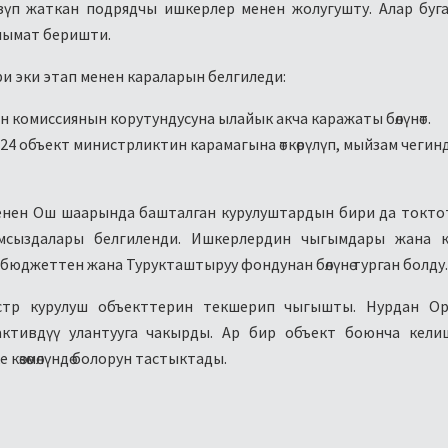
үп жаткан подрядчы ишкерлер менен жолугушту. Алар буг
аалымат беришти.
и эки этап менен караларын белгиледи:
н комиссиянын корутундусуна ылайык акча каражаты бөлүнөт.
24 объект министрликтин карамагына өткөрүлүп, мыйзам чегин
енен Ош шаарында башталган курулуштардын бири да токто
 камсыздалары белгиленди. Ишкерлердин чыгымдары жана 
бюджеттен жана Турукташтыруу фондунан бөлүнө турган болду.
стр курулуш объекттерин текшерип чыгышты. Нурдан Ор
ктивдүү улантууга чакырды. Ар бир объект боюнча кели
көзөмөлүндө болорун тастыктады.