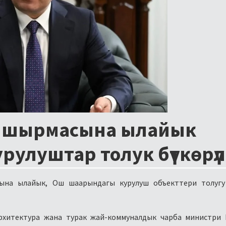
апшырмасына ылайык
рулуштар толук бүткөрү
на ылайык, Ош шаарындагы курулуш объекттери толугу
архитектура жана турак жай-коммуналдык чарба министри