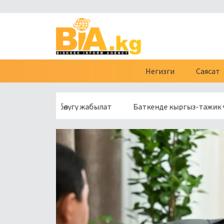
Негизги
Саясат
нүн бир бөлүгү жабылат
Баткенде кыргыз-тажик чек арасы