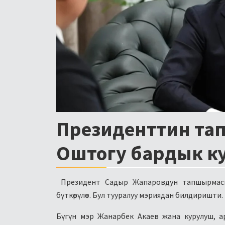
Президенттин т
Оштогу бардык ку
Президент Садыр Жапаровдун тапшырмасы
бүткөрүлөт. Бул тууралуу мэриядан билдиришти.
Бүгүн мэр Жанарбек Акаев жана курулуш, 