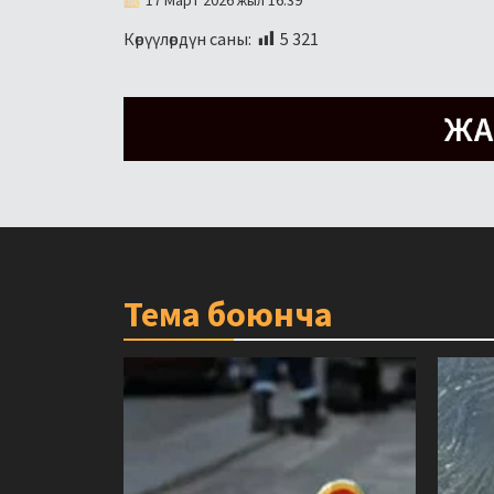
Көрүүлөрдүн саны:
5 321
Тема боюнча