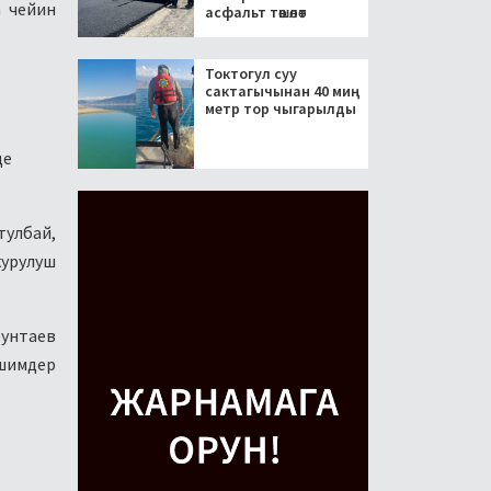
а чейин
асфальт төшөлөт
Токтогул суу
сактагычынан 40 миң
метр тор чыгарылды
де
тулбай,
курулуш
унтаев
шимдер