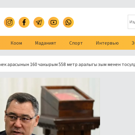
Коом
Маданият
Спорт
Интервью
Э
нын 160 чакырым 558 метр аралыгы зым менен тосулду
Пр