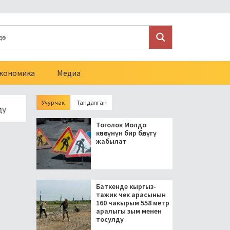
кономика
Медиа
Учур чак
Тандалган
езидент блогерлерди салыктан бошоткон мыйзамга кол койд
Тоголок Молдо
көчөсүнүн бир бөлүгү
жабылат
Баткенде кыргыз-
тажик чек арасынын
160 чакырым 558 метр
аралыгы зым менен
тосулду