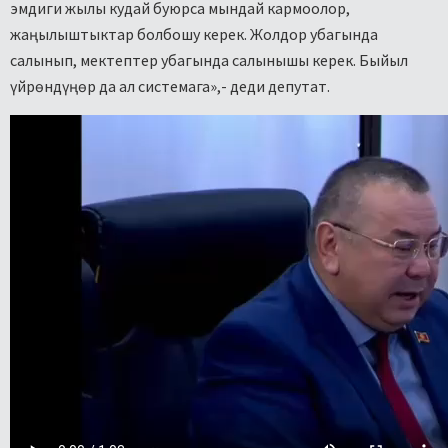
эмдиги жылы кудай буюрса мындай кармоолор,
жаңылыштыктар болбошу керек. Жолдор убагында
салынып, мектептер убагында салынышы керек. Быйыл
үйрөндүңөр да ал системага»,- деди депутат.