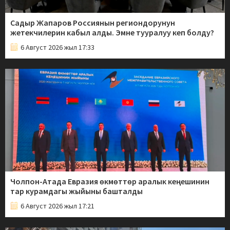
Садыр Жапаров Россиянын региондорунун
жетекчилерин кабыл алды. Эмне тууралуу кеп болду?
6 Август 2026 жыл 17:33
Чолпон-Атада Евразия өкмөттөр аралык кеңешинин
тар курамдагы жыйыны башталды
6 Август 2026 жыл 17:21