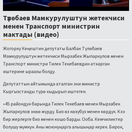
Түлөбаев Мамкурулуштун жетекчиси
менен Транспорт министрин
мактады (видео)
Жогорку Кеңештин депутаты Балбак Түлөбаев
Мамкурулуштун жетекчиси Мырзабек Жыпаркулов менен
Транспорт министри Тилек Текебаевдин аткарган
иштерине ыраазы болду.
Депутаттын айтымында аталган эки министр
Кыргызстанды түрө кыдырып иштеген.
«45 райондун барында Тилек Текебаев менен Мырзабек
Жыпаркулов экөө жүрдү. Биз өз көзүбүз менен көрдүк. Кээ
бир жерлерге биз менен кошо барды. Ооба. Кемчиликтер
болушу мүмкүн. Аны моюнуңарга алышыңар керек. Бирок,