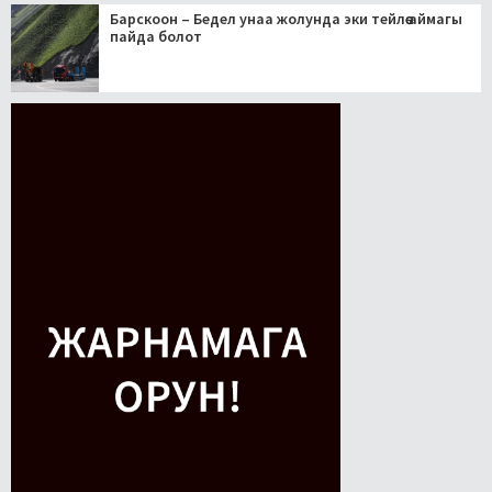
Барскоон – Бедел унаа жолунда эки тейлөө аймагы
пайда болот