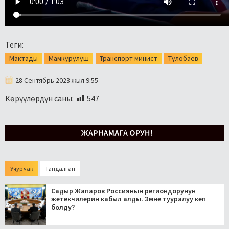
Теги:
Мактады
Мамкурулуш
Транспорт минист
Түлөбаев
28 Сентябрь 2023 жыл 9:55
Көрүүлөрдүн саны:
547
Учур чак
Тандалган
Садыр Жапаров Россиянын региондорунун
жетекчилерин кабыл алды. Эмне тууралуу кеп
болду?