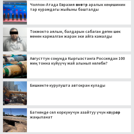
Чолпон-Атада Евразия өкмөттөр аралык кеңешинин
тар курамдагы жыйыны башталды
Токмокто аялын, балдарын сабаган деген шек
менен кармалган жаран эки айга камалды
Августтун соңунда Кыргызстанга Россиядан 100
миң тонна күйүүчү май алынып келеби?
Бишкекте курулушта автокран кулады
Баткенде сел коркунучун азайтуу үчүн көпүрөлөр
жаңыланат