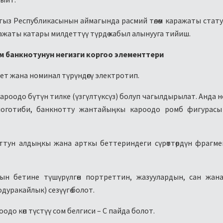
ыз Республикасынын аймагында расмий төлөм каражаты стату
ражаты катары милдеттүү түрдө кабыл алынууга тийиш.
м банкнотунун негизги коргоо элементтери
трет жана номинал түрүндөгү электротип.
 кароодо бүтүн тилке (үзгүлтүксүз) болуп чагылдырылат. Анда 
логотиби, банкнотту жантайыңкы кароодо ромб фигурасы
ноттун алдыңкы жана арткы беттериндеги сүрөттөрдүн фрагм
нын бетине түшүрүлгөн портреттин, жазуулардын, сан жан
одуракайлык) сезүүгө болот.
оодо көп түстүү сом белгиси – С пайда болот.