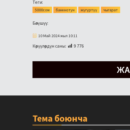
Теги:
5000сом
банкнотун
жүгүртүү
чыгарат
Бөлүшүү:
10 Май 2024 жыл 10:11
Көрүүлөрдүн саны:
9 776
Тема боюнча