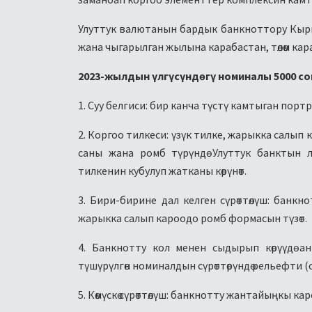
Улуттук валютанын бардык банкноттору Кырг
жана чыгарылган жылына карабастан, төлөм ка
2023-жылдын үлгүсүндөгү номиналы 5000 со
1. Суу белгиси: бир канча түстү камтыган пор
2. Коргоо тилкеси: үзүк тилке, жарыкка салып
саны жана ромб түрүндө Улуттук банктын 
тилкенин кубулуп жатканы көрүнөт.
3. Бири-бирине дал келген сүрөттөлүш: банк
жарыкка салып кароодо ромб формасын түзөт.
4. Банкнотту кол менен сыдырып көрүүдө а
түшүрүлгөн номиналдын сүрөттөрүндө рельефти (
5. Көмүскө сүрөттөлүш: банкнотту жантайыңкы кар