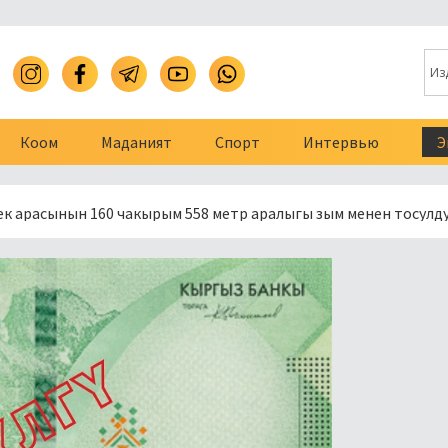
Коом
Маданият
Спорт
Интервью
Э
0 чакырым 558 метр аралыгы зым менен тосулду
Президе