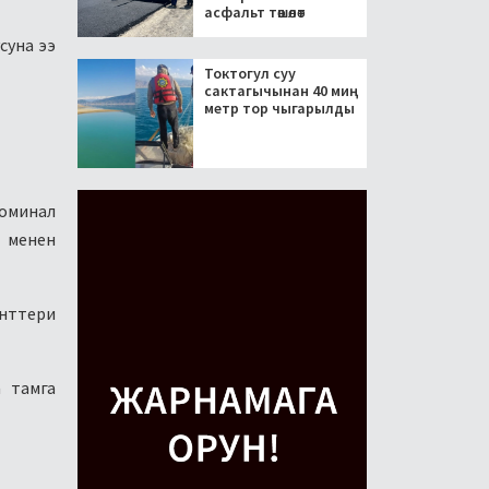
асфальт төшөлөт
суна ээ
Токтогул суу
сактагычынан 40 миң
метр тор чыгарылды
номинал
 менен
енттери
а тамга