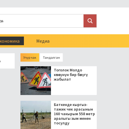
кономика
Медиа
Учур чак
Тандалган
нт блогерлерди салыктан бошоткон мыйзамга кол койду
Тоголок Молдо
көчөсүнүн бир бөлүгү
жабылат
Баткенде кыргыз-
тажик чек арасынын
160 чакырым 558 метр
аралыгы зым менен
тосулду