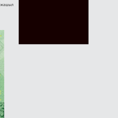
н жашыл