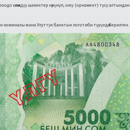
ароодо көлөмдүү шакектер көрүнүп, оюу (орнамент) түсү алтында
н номиналы жана Улуттук банктын логотиби түрүндө берилген.