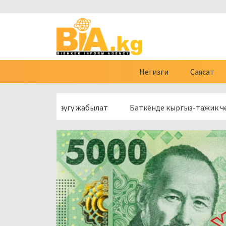
Негизги
Саясат
р бөлүгү жабылат
Баткенде кыргыз-тажик чек арасынын 16