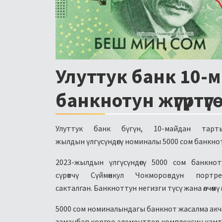
Улуттук банк 10-
банкнотун жүгүртүү
Улуттук банк бүгүн, 10-майдан тар
жылдын үлгүсүндөгү номиналы 5000 сом банкнот
2023-жылдын үлгүсүндөгү 5000 сом банкн
сүрөтчү Сүймөнкул Чокморовдун порт
сакталган. Банкноттун негизги түсү жана өлчөмү ө
5000 сом номиналындагы банкнот жасалма акча
заманбап коргоо элементтер комплексин кам