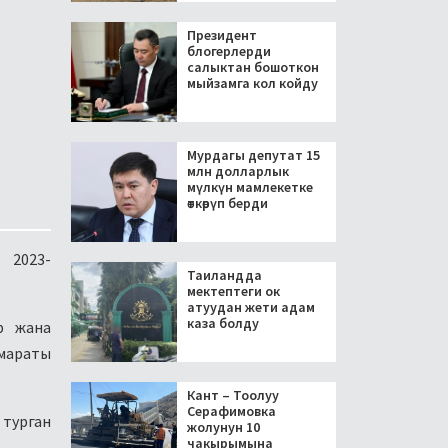
Президент
блогерлерди
салыктан бошоткон
мыйзамга кол койду
Мурдагы депутат 15
млн долларлык
мүлкүн мамлекетке
өткөрүп берди
 2023-
Таиландда
мектептеги ок
атуудан жети адам
каза болду
р жана
мараты
Кант – Тоолуу
Серафимовка
 турган
жолунун 10
чакырымына