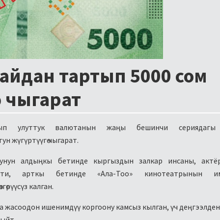
майдан тартып 5000 сом
гө чыгарат
тып улуттук валютанын жаңы бешинчи сериядагы
ун жүгүртүүгө чыгарат.
отунун алдыңкы бетинде кыргыздын залкар инсаны, актё
рети, арткы бетинде «Ала-Тоо» кинотеатрынын и
згөрүүсүз калган.
 жасоодон ишенимдүү коргоону камсыз кылган, үч деңгээлден
тыйт.