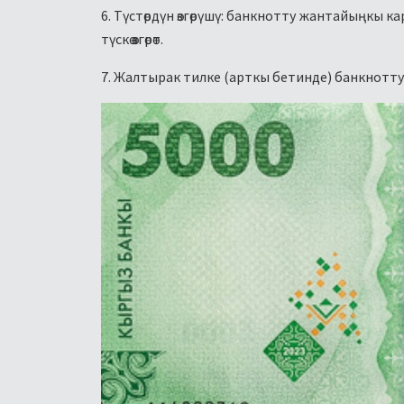
6. Түстөрдүн өзгөрүшү: банкнотту жантайыңкы к
түскө өзгөрөт.
7. Жалтырак тилке (арткы бетинде) банкнотту