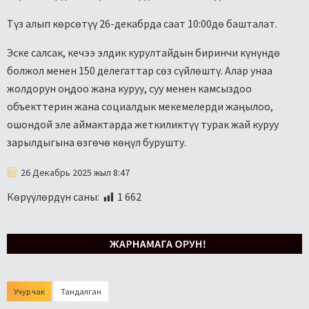
Түз алып көрсөтүү 26-декабрда саат 10:00дө башталат.
Эске салсак, кечээ элдик курултайдын биринчи күнүндө
болжол менен 150 делегаттар сөз сүйлөштү. Алар унаа
жолдорун оңдоо жана куруу, суу менен камсыздоо
объекттерин жана социалдык мекемелерди жаңылоо,
ошондой эле аймактарда жеткиликтүү турак жай куруу
зарылдыгына өзгөчө көңүл бурушту.
26 Декабрь 2025 жыл 8:47
Көрүүлөрдүн саны:
1 662
Учур чак
Тандалган