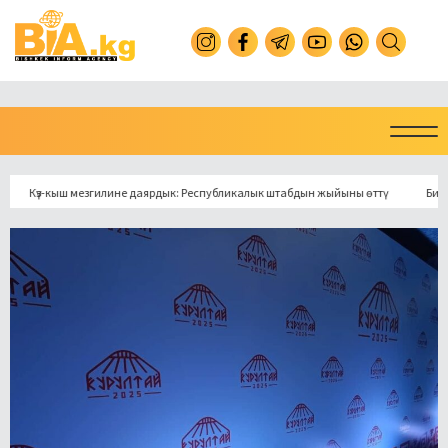
үз-кыш мезгилине даярдык: Республикалык штабдын жыйыны өттү
Бишкекте м