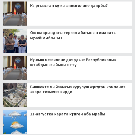
Кыргызстан күз-кыш мезгилине даярбы?
Ош шаарындагы тергөө абагынын имараты
музейге айланат
Күз-кыш мезгилине даярдык: Республикалык
штабдын жыйыны өттү
Бишкекте мыйзамсыз курулуш жүргүзгөн компания
«кара тизмеге» кирди
11-августка карата күтүлгөн аба ырайы