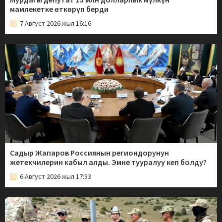
мамлекетке өткөрүп берди
7 Август 2026 жыл 16:16
Садыр Жапаров Россиянын региондорунун
жетекчилерин кабыл алды. Эмне тууралуу кеп болду?
6 Август 2026 жыл 17:33