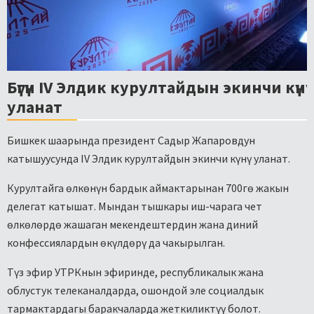
Бүгүн IV Элдик курултайдын экинчи күнү
уланат
Бишкек шаарында президент Садыр Жапаровдун
катышуусунда IV Элдик курултайдын экинчи күнү уланат.
Курултайга өлкөнүн бардык аймактарынан 700гө жакын
делегат катышат. Мындан тышкары иш-чарага чет
өлкөлөрдө жашаган мекендештердин жана диний
конфессиялардын өкүлдөрү да чакырылган.
Түз эфир УТРКнын эфиринде, республикалык жана
облустук телеканалдарда, ошондой эле социалдык
тармактардагы баракчаларда жеткиликтүү болот.