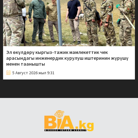
Эл өкүлдөрү кыргыз-тажик мамлекеттик чек
арасындагы инженердик курулуш иштеринин жүрүшү
менен таанышты
5 Август 2026 жыл 9:31