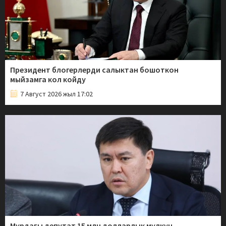
Президент блогерлерди салыктан бошоткон
мыйзамга кол койду
7 Август 2026 жыл 17:02
Мурдагы депутат 15 млн долларлык мүлкүн