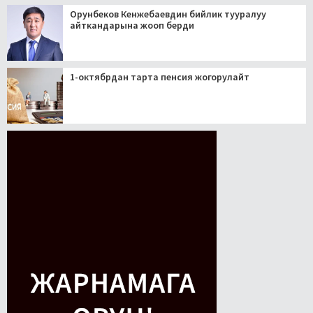
Орунбеков Кенжебаевдин бийлик тууралуу
айткандарына жооп берди
1-октябрдан тарта пенсия жогорулайт