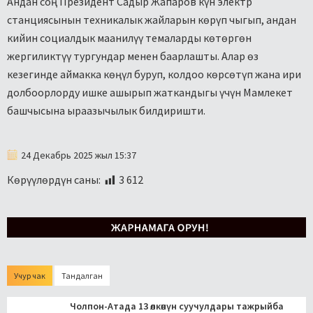
Андан соң Президент Садыр Жапаров күн электр
станциясынын техникалык жайларын көрүп чыгып, андан
кийин социалдык маанилүү темаларды көтөргөн
жергиликтүү тургундар менен баарлашты. Алар өз
кезегинде аймакка көңүл буруп, колдоо көрсөтүп жана ири
долбоорлорду ишке ашырып жаткандыгы үчүн Мамлекет
башчысына ыраазычылык билдиришти.
24 Декабрь 2025 жыл 15:37
Көрүүлөрдүн саны:
3 612
Учур чак
Тандалган
Чолпон-Атада 13 өлкөнүн суучулдары тажрыйба