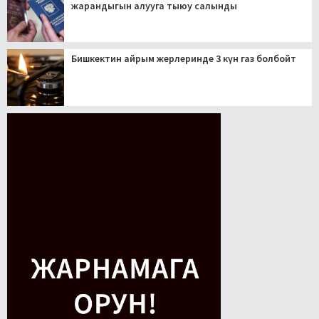
жарандыгын алууга тыюу салынды
Бишкектин айрым жерлеринде 3 күн газ болбойт