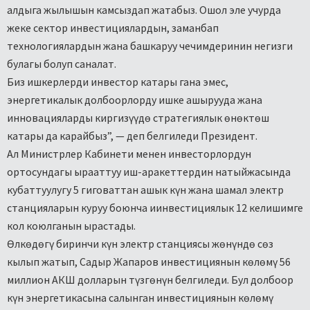
алдыга жылышын камсыздап жатабыз. Ошол эле учурда
жеке сектор инвестициялардын, заманбап
технологиялардын жана башкаруу чечимдеринин негизги
булагы болуп саналат.
Биз ишкерлерди инвестор катары гана эмес,
энергетикалык долбоорлорду ишке ашырууда жана
инновацияларды киргизүүдө стратегиялык өнөктөш
катары да карайбыз”, — деп белгиледи Президент.
Ал Министрлер Кабинети менен инвесторлордун
ортосундагы ырааттуу иш-аракеттердин натыйжасында
кубаттуулугу 5 гиговаттан ашык күн жана шамал электр
станцияларын куруу боюнча иинвестициялык 12 келишимге
кол коюлганын ырастады.
Өлкөдөгү биринчи күн электр станциясы жөнүндө сөз
кылып жатып, Садыр Жапаров инвестициянын көлөмү 56
миллион АКШ долларын түзгөнүн белгиледи. Бул долбоор
күн энергетикасына салынган инвестициянын көлөмү