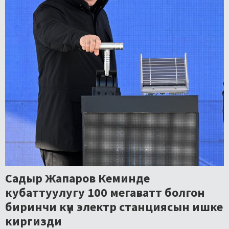
Садыр Жапаров Кеминде
кубаттуулугу 100 мегаватт болгон
биринчи күн электр станциясын ишке
киргизди