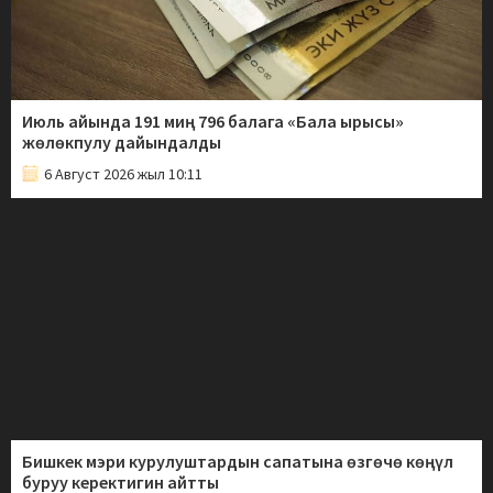
Июль айында 191 миң 796 балага «Бала ырысы»
жөлөкпулу дайындалды
6 Август 2026 жыл 10:11
Бишкек мэри курулуштардын сапатына өзгөчө көңүл
буруу керектигин айтты