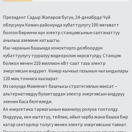
Президент Садыр Жапаров бүгүн, 24-декабрда Чүй
облусунун Кемин районунда кубаттуулугу 100 мегаватт
болгон биринчи күн электр станциясынын салтанаттуу
ачылыш аземине катышты.
Иш-чаранын башында конокторго долбоордун
кубаттуулугу тууралуу видеоролик көрсөтүлдү. Станция
болжол менен 210 миллион кВт⋅саат таза электр
энергиясын өндүрөт. Көмүр кычкыл газынын чыгындылары
120 миң тоннага кыскарат.
Өз сөзүндө Мамлекет башчысы стратегиялык максат –
альтернативдүү булактардан электр энергиясын өндүрүү
экенин баса белгиледи.
Ал энергетика тармагынын маанилүү ролуна токтолду.
Өндүрүш, кен иштетүү, тейлөө, айыл чарба жана башка бир
катар секторлор толугу менен электр энергиясына таянат.