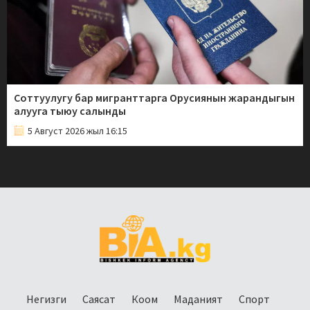
Соттуулугу бар мигранттарга Орусиянын жарандыгын
алууга тыюу салынды
5 Август 2026 жыл 16:15
Негизги
Саясат
Коом
Маданият
Спорт