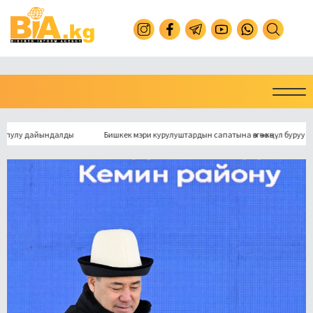
дайындалды
Бишкек мэри курулуштардын сапатына өзгөчө көңүл буруу керектиги