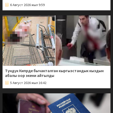
6 Август 2026 жыл 9:59
Түндүк Кипрде бычакталган кыргызстандык кыздын
абалы оор экени айтылды
5 Август 2026 жыл 16:42