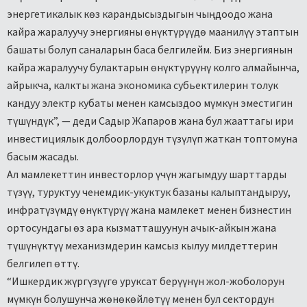
энергетикалык көз карандысыздыгын чыңдоодо жана
кайра жаралуучу энергияны өнүктүрүүдө маанилүү этаптын
башаты болуп саналарын баса белгилейм. Биз энергиянын
кайра жаралуучу булактарын өнүктүрүүнү колго алмайынча,
айрыкча, калкты жана экономика субьектилерин толук
кандуу электр кубаты менен камсыздоо мүмкүн эместигин
түшүндүк”, — деди Садыр Жапаров жана бул жааттагы ири
инвестициялык долбоорлордун түзүлүп жаткан топтомуна
басым жасады.
Ал мамлекеттин инвесторлор үчүн жагымдуу шарттарды
түзүү, туруктуу ченемдик-укуктук базаны калыптандыруу,
инфратүзүмдү өнүктүрүү жана мамлекет менен бизнестин
ортосундагы өз ара кызматташуунун ачык-айкын жана
түшүнүктүү механизмдерин камсыз кылуу милдеттерин
белгилеп өттү.
“Ишкердик жүргүзүүгө уруксат берүүнүн жол-жоболорун
мүмкүн болушунча жөнөкөйлөтүү менен бул сектордун