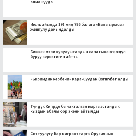
алмашууда
Июль айында 191 миң 796 балага «Бала ырысы»
жөлөкпулу дайындалды
Бишкек мэри курулуштардын сапатына өзгөчө көңүл
буруу керектигин айтты
«Биримдик кербени» Кара-Суудан Өзгөнгө бет алды
Түндүк Кипрде бычакталган кыргызстандык
кыздын абалы оор экени айтылды
Соттуулугу бар мигранттарга Орусиянын