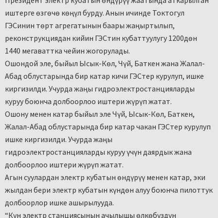
Президент электр кубатын өндүрүү жаатында аткарылган
иштерге өзгөчө көңүл бурду. Анын ичинде Токтогул
ГЭСинин төрт агрегатынын баары жаңыртылып,
реконструкциядан кийин ГЭСтин кубаттуулугу 1200дөн
1440 мегаваттка чейин жогорулады.
Ошондой эле, быйыл Ысык-Көл, Чүй, Баткен жана Жалал-
Абад облустарында бир катар кичи ГЭСтер курулуп, ишке
киргизилди. Учурда жаңы гидроэлектростанцияларды
куруу боюнча долбоорлоо иштери жүрүп жатат.
Ошону менен катар быйыл эле Чүй, Ысык-Көл, Баткен,
Жалал-Абад облустарында бир катар чакан ГЭСтер курулуп
ишке киргизилди. Учурда жаңы
гидроэлектростанцияларды куруу үчүн даярдык жана
долбоорлоо иштери жүрүп жатат.
Агын суулардан электр кубатын өндүрүү менен катар, эки
жылдан бери электр кубатын күндөн алуу боюнча пилоттук
долбоорлор ишке ашырылууда.
“Күн электр станциясынын ачылышы өлкөбүздүн