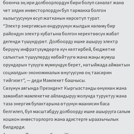
боюнча эң ири долбоорлордун бири болуп саналат жана
чет элдик инвесторлордун бул тармакка болгон
кызыгуусунун өсүп жатканын көрсөтүп турат.
“Электр энергиясын өндүрүүнүн жылдык көлөмү бир
райондун электр кубатына болгон керектөөсүн жабат
дегенди түшүндүрөт. Долбоорду ишке ашыруу электр
берүүчү инфратүзүмдөргө күч келтирбей, бюджетке
салыктык түшүүлөрдү көбөйтүүгө жана жаңы жумуш
орундарын түзүүгө мүмкүндүк берет, натыйжада аймактын
социалдык-экономикалык өнүгүүсүнө оң таасирин
тийгизет”, — деди Мамлекет башчысы.
Сөзүнүн аягында Президент Кыргызстанды өнүккөн жана
заманбап мамлекетке айландыруу жолунда туруктуу жана
таза энергия булактарына өтүүнүн маанисин баса
белгилеп, бул масштабдуу долбоорду ишке ашырууга салым
кошкон инвесторлорго жана адистерге ыраазычылык
билдирди.